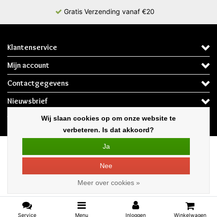
Gratis Verzending vanaf €20
Klantenservice
Mijn account
Contactgegevens
Nieuwsbrief
Volg ons
Wij slaan cookies op om onze website te
verbeteren. Is dat akkoord?
* Op werkdagen voor 12:00 besteld de volgende dag in huis
Ja
Copyright © 2026 - Ledloods.nl | De webshop voor LED Verlichting & LED
Nee
Lampen | - All rights reserved - Theme by
InStijl Media
Meer over cookies »
Service
Menu
Inloggen
Winkelwagen