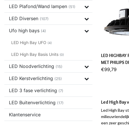
LED Plafond/Wand lampen
(51)
LED Diversen
(107)
Ufo high bays
(4)
LED High Bay UFO
(4)
LED High Bay Basis Units
(0)
LED HIGHBAY
MET PHILIPS D
LED Noodverlichting
(15)
€99,79
LED Kerstverlichting
(25)
LED 3 fase verlichting
(7)
Led High Bay 
LED Buitenverlichting
(17)
Led High Bay st
Klantenservice
milieuvriendeli
een zeer gesch