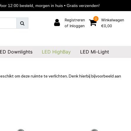
or 12:00 besteld, morgen in huis • Gratis verzenden!
0
Registreren
Winkelwagen
of Inloggen
€0,00
ED Downlights
LED HighBay
LED Mi-Light
eschikt om deze ruimte te verlichten. Denk hierbij bijvoorbeeld aan