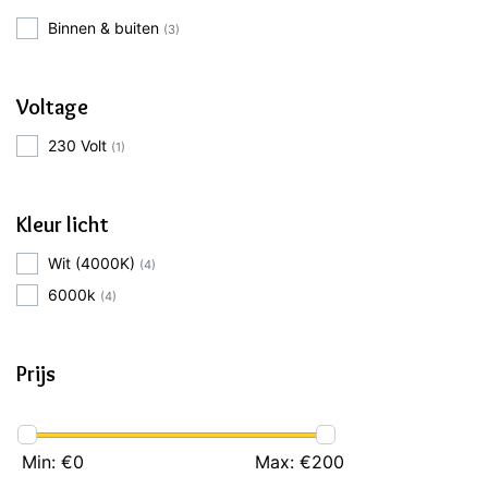
Binnen & buiten
(3)
Voltage
230 Volt
(1)
Kleur licht
Wit (4000K)
(4)
6000k
(4)
Prijs
Min: €
0
Max: €
200