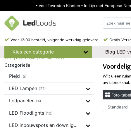
• Veel Tevreden Klanten • In Lijn met Europese Norm
Voor 12:00 besteld, volgende werkdag geleverd
Gratis Verz
Blog LED ve
Kies een categorie
Terug naar home
|
Ufo high bays
Voordelig
Categorieën
Plejd
Wilt u een ruim
(5)
uw fabriekshal,
LED Lampen
(27)
Foto-tabel
Ledpanelen
(4)
LED Floodlights
(10)
LED inbouwspots en downlights
(37)