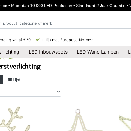
en • Meer dan 10.000 LED Producten • Standaard 2 Jaar Garantie • Vo
ending vanaf €20
In lijn met Europese Normen
rlichting
LED Inbouwspots
LED Wand Lampen
L
lichting
rstverlichting
Lijst