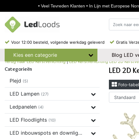
• Veel Tevreden Klanten • In Lijn met Europese Norm
Voor 12:00 besteld, volgende werkdag geleverd
Gratis Verz
Blog LED ve
Kies een categorie
Terug naar LED Kerstverlichting
|
LED Kerstverlichting
LED 2D Kerstver
LED 2D Ke
Categorieën
Plejd
(5)
Foto-tabel
LED Lampen
(27)
Ledpanelen
(4)
LED Floodlights
(10)
LED inbouwspots en downlights
(37)