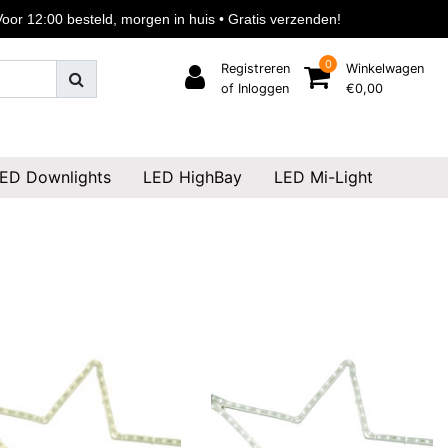
or 12:00 besteld, morgen in huis • Gratis verzenden!
0
Registreren
Winkelwagen
of Inloggen
€0,00
ED Downlights
LED HighBay
LED Mi-Light