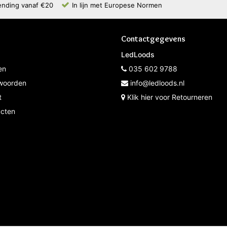
ending vanaf €20
In lijn met Europese Normen
Contactgegevens
LedLoods
en
035 602 9788
woorden
info@ledloods.nl
t
Klik hier voor Retourneren
ucten