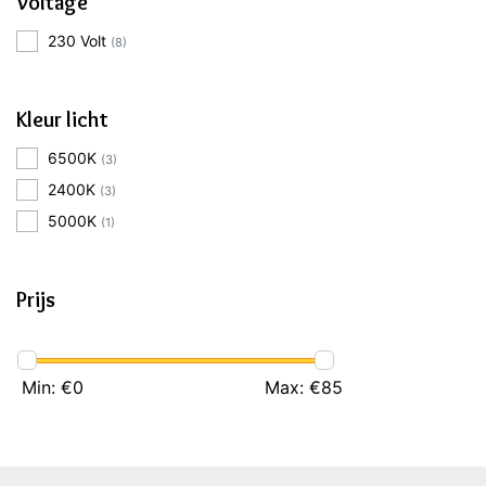
Voltage
230 Volt
(8)
Kleur licht
6500K
(3)
2400K
(3)
5000K
(1)
Prijs
Min: €
0
Max: €
85