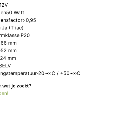
12V
en50 Watt
ensfactor>0,95
Ja (Triac)
rmklasseIP20
166 mm
e52 mm
e24 mm
eSELV
ngstemperatuur-20¬∞C / +50¬∞C
 wat je zoekt?
pen!