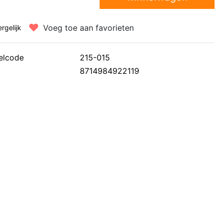
Voeg toe aan favorieten
ergelijk
elcode
215-015
8714984922119