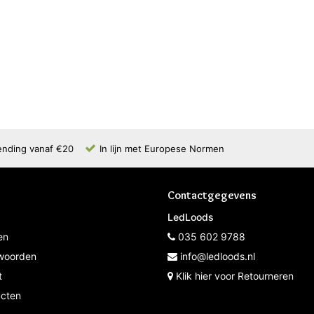
ending vanaf €20
In lijn met Europese Normen
Contactgegevens
LedLoods
en
035 602 9788
woorden
info@ledloods.nl
t
Klik hier voor Retourneren
ucten