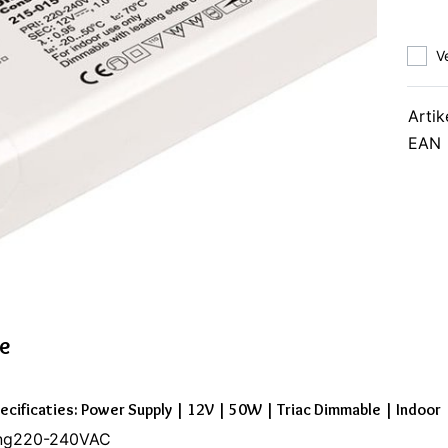
V
Artik
EAN
ie
ecificaties: Power Supply | 12V | 50W | Triac Dimmable | Indoor
ng220-240VAC