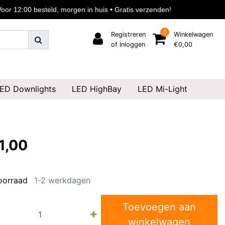
or 12:00 besteld, morgen in huis • Gratis verzenden!
0
Registreren
Winkelwagen
of Inloggen
€0,00
ED Downlights
LED HighBay
LED Mi-Light
1,00
oorraad
1-2 werkdagen
Toevoegen aan
winkelwagen