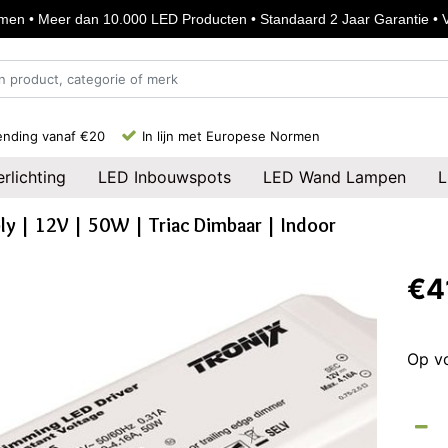
en • Meer dan 10.000 LED Producten • Standaard 2 Jaar Garantie • Vo
ending vanaf €20
In lijn met Europese Normen
rlichting
LED Inbouwspots
LED Wand Lampen
L
ly | 12V | 50W | Triac Dimbaar | Indoor
€4
Op v