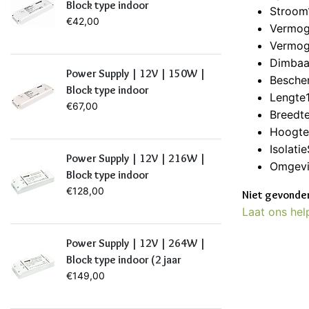
Block type indoor
Stroom
€42,00
Vermog
Vermog
Dimbaar
Power Supply | 12V | 150W |
Besche
Block type indoor
Lengte
€67,00
Breedt
Hoogt
Isolati
Power Supply | 12V | 216W |
Omgevi
Block type indoor
€128,00
Niet gevonden
Laat ons hel
Power Supply | 12V | 264W |
Block type indoor (2 jaar
garantie)
€149,00