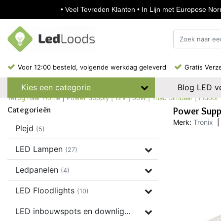
• Veel Tevreden Klanten • In Lijn met Europese Norm
Voor 12:00 besteld, volgende werkdag geleverd
Gratis Verz
Blog LED ve
Kies een categorie
Terug naar Home
|
Power Supply | 12V | 50W | Triac Dimbaar | Indoor
Categorieën
Power Supp
Merk:
Tronix
|
Plejd
(5)
LED Lampen
(27)
Ledpanelen
(4)
LED Floodlights
(10)
LED inbouwspots en downlights
(37)