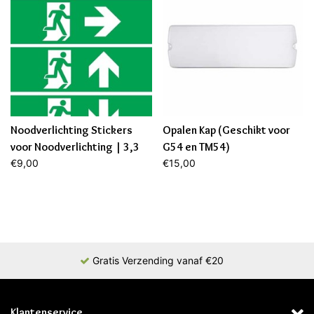
Noodverlichting Stickers
Opalen Kap (Geschikt voor
voor Noodverlichting | 3,3
G54 en TM54)
Watt (2 jaar garantie)
€9,00
€15,00
Gratis Verzending vanaf €20
Klantenservice