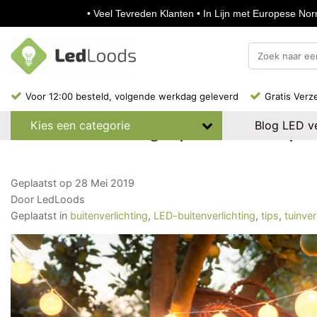
• Veel Tevreden Klanten • In Lijn met Europese Norm
• Veel Tevreden Klanten • In Lijn met Europese Norm
Voor 12:00 besteld, volgende werkdag geleverd
Gratis Verz
Blog LED ve
Kies een categorie
LED-buitenverlichting kopen? De beste tips v
Geplaatst op
28 Mei 2019
Door LedLoods
Geplaatst in
buitenverlichting
,
LED-buitenverlichting
,
tips
,
tuinver