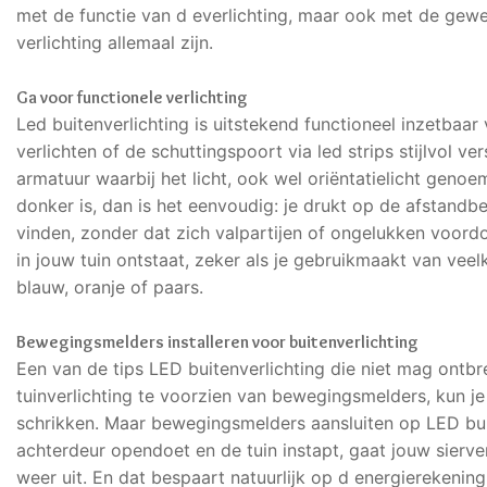
met de functie van d everlichting, maar ook met de gewe
verlichting allemaal zijn.
Ga voor functionele verlichting
Led buitenverlichting is uitstekend functioneel inzetbaar
verlichten of de schuttingspoort via led strips stijlvol ve
armatuur waarbij het licht, ook wel oriëntatielicht genoem
donker is, dan is het eenvoudig: je drukt op de afstand
vinden, zonder dat zich valpartijen of ongelukken voordoe
in jouw tuin ontstaat, zeker als je gebruikmaakt van veel
blauw, oranje of paars.
Bewegingsmelders installeren voor buitenverlichting
Een van de tips LED buitenverlichting die niet mag ontbr
tuinverlichting te voorzien van bewegingsmelders, kun je 
schrikken. Maar bewegingsmelders aansluiten op LED buite
achterdeur opendoet en de tuin instapt, gaat jouw sierver
weer uit. En dat bespaart natuurlijk op d energierekening