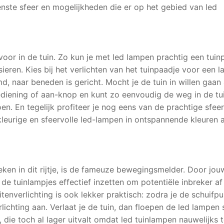
nste sfeer en mogelijkheden die er op het gebied van led
 voor in de tuin. Zo kun je met led lampen prachtig een tuin
rsieren. Kies bij het verlichten van het tuinpaadje voor een l
d, naar beneden is gericht. Mocht je de tuin in willen gaan 
bediening of aan-knop en kunt zo eenvoudig de weg in de tu
n. En tegelijk profiteer je nog eens van de prachtige sfeer
kleurige en sfeervolle led-lampen in ontspannende kleuren a
eken in dit rijtje, is de fameuze bewegingsmelder. Door jou
de tuinlampjes effectief inzetten om potentiële inbreker af
nverlichting is ook lekker praktisch: zodra je de schuifpu
lichting aan. Verlaat je de tuin, dan floepen de led lampen 
, die toch al lager uitvalt omdat led tuinlampen nauwelijks 