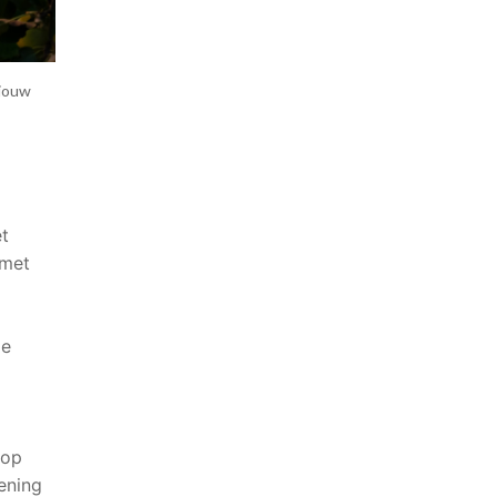
 jouw
et
 met
ie
rop
ening