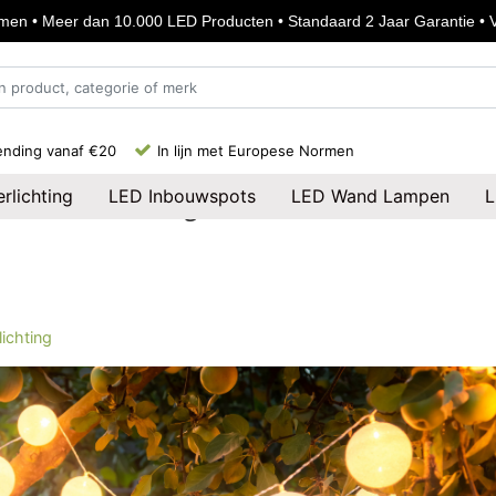
en • Meer dan 10.000 LED Producten • Standaard 2 Jaar Garantie • Vo
en • Meer dan 10.000 LED Producten • Standaard 2 Jaar Garantie • Vo
ending vanaf €20
In lijn met Europese Normen
rlichting
LED Inbouwspots
LED Wand Lampen
L
oor tuinverlichting met LED
lichting