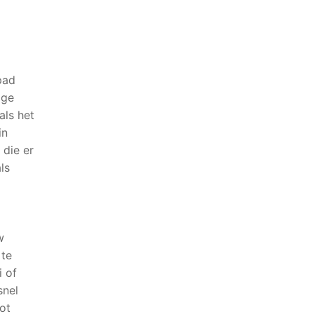
pad
age
als het
in
 die er
ls
w
 te
i of
snel
tot