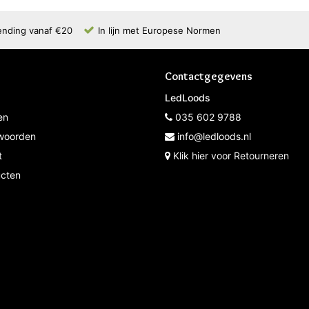
ending vanaf €20
In lijn met Europese Normen
Contactgegevens
LedLoods
en
035 602 9788
woorden
info@ledloods.nl
t
Klik hier voor Retourneren
ucten