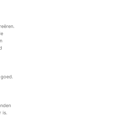
reëren.
de
en
d
 goed.
ienden
 is.