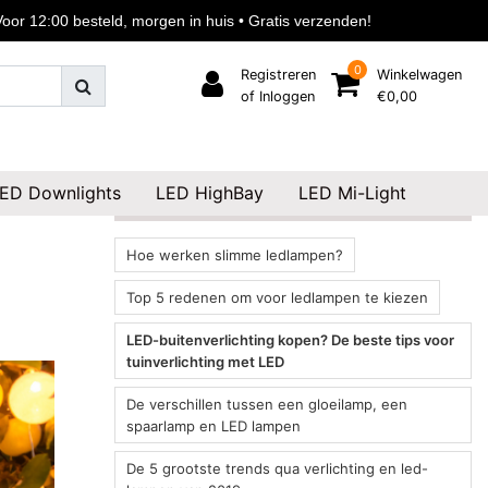
or 12:00 besteld, morgen in huis • Gratis verzenden!
or 12:00 besteld, morgen in huis • Gratis verzenden!
0
Registreren
Winkelwagen
of Inloggen
€0,00
ED Downlights
LED HighBay
LED Mi-Light
Recente artikelen
Hoe werken slimme ledlampen?
Top 5 redenen om voor ledlampen te kiezen
LED-buitenverlichting kopen? De beste tips voor
tuinverlichting met LED
De verschillen tussen een gloeilamp, een
spaarlamp en LED lampen
De 5 grootste trends qua verlichting en led-