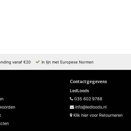
ending vanaf €20
In lijn met Europese Normen
Contactgegevens
LedLoods
en
035 602 9788
woorden
info@ledloods.nl
t
Klik hier voor Retourneren
ucten