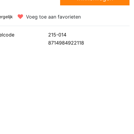
Voeg toe aan favorieten
ergelijk
elcode
215-014
8714984922118