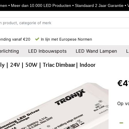
en • Meer dan 10.000 LED Producten • Standaard 2 Jaar Garantie • Vo
ending vanaf €20
In lijn met Europese Normen
rlichting
LED Inbouwspots
LED Wand Lampen
L
ly | 24V | 50W | Triac Dimbaar| Indoor
€4
Op v