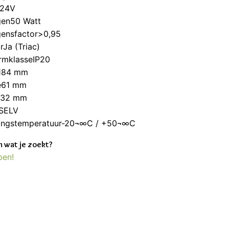
m24V
en50 Watt
ensfactor>0,95
Ja (Triac)
rmklasseIP20
184 mm
e61 mm
e32 mm
eSELV
ngstemperatuur-20¬∞C / +50¬∞C
 wat je zoekt?
pen!