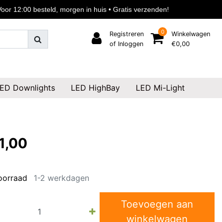
or 12:00 besteld, morgen in huis • Gratis verzenden!
0
Registreren
Winkelwagen
of Inloggen
€0,00
ED Downlights
LED HighBay
LED Mi-Light
1,00
oorraad
1-2 werkdagen
Toevoegen aan
winkelwagen