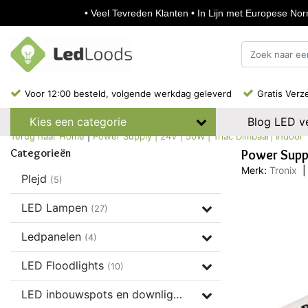
• Veel Tevreden Klanten • In Lijn met Europese Norm
Voor 12:00 besteld, volgende werkdag geleverd
Gratis Verz
Blog LED ve
Kies een categorie
Terug naar Home
|
Power Supply | 24V | 50W | Triac Dimbaar| Indoor
Categorieën
Power Supp
Merk:
Tronix
|
Plejd
(5)
LED Lampen
(27)
Ledpanelen
(4)
LED Floodlights
(10)
LED inbouwspots en downlights
(37)