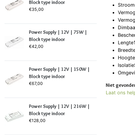
Block type indoor
Stroo
€35,00
Vermog
Vermog
Dimbaar
Power Supply | 12V | 75W |
Besche
Block type indoor
Lengte
€42,00
Breedt
Hoogt
Isolati
Power Supply | 12V | 150W |
Omgevi
Block type indoor
€67,00
Niet gevonden
Laat ons hel
Power Supply | 12V | 216W |
Block type indoor
€128,00