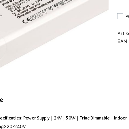
V
Artik
EAN
ie
ecificaties: Power Supply | 24V | 50W | Triac Dimmable | Indoor
ng220-240V