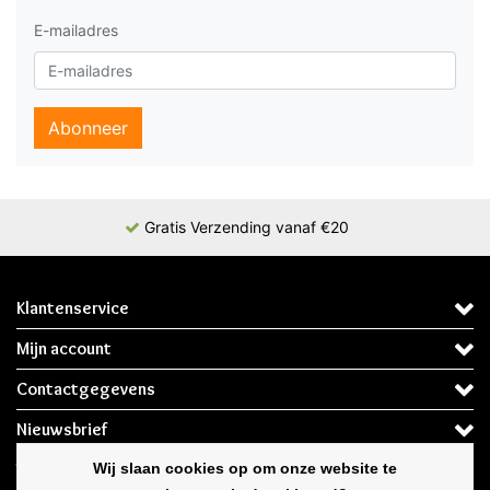
E-mailadres
Abonneer
Gratis Verzending vanaf €20
Klantenservice
Mijn account
Contactgegevens
Nieuwsbrief
Wij slaan cookies op om onze website te
Wij slaan cookies op om onze website te
Volg ons