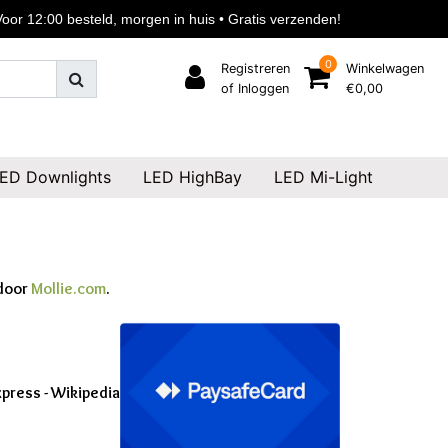
or 12:00 besteld, morgen in huis • Gratis verzenden!
0
Registreren
Winkelwagen
of Inloggen
€0,00
ED Downlights
LED HighBay
LED Mi-Light
 door
Mollie.com
.