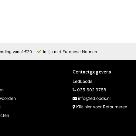
ending vanaf €20
In lijn met Europese Normen
Contactgegevens
LedLoods
en
035 602 9788
woorden
info@ledloods.nl
t
Klik hier voor Retourneren
ucten