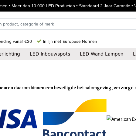
en • Meer dan 10.000 LED Producten • Standaard 2 Jaar Garantie • Vo
ending vanaf €20
In lijn met Europese Normen
rlichting
LED Inbouwspots
LED Wand Lampen
L
 gebeuren daarom binnen een beveiligde betaalomgeving, verzorgd