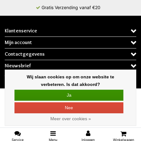
Gratis Verzending vanaf €20
Klantenservice
Mijn account
Contactgegevens
Nieuwsbrief
Volg ons
Wij slaan cookies op om onze website te
verbeteren. Is dat akkoord?
* Op werkdagen voor 12:00 besteld de volgende dag in huis
Ja
Copyright © 2026 - Ledloods.nl | De webshop voor LED Verlichting & LED
Nee
Lampen | - All rights reserved - Theme by
InStijl Media
Meer over cookies »
Service
Menu
Inloggen
Winkelwagen