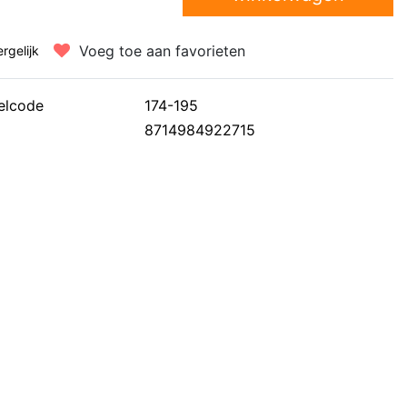
Voeg toe aan favorieten
ergelijk
elcode
174-195
8714984922715