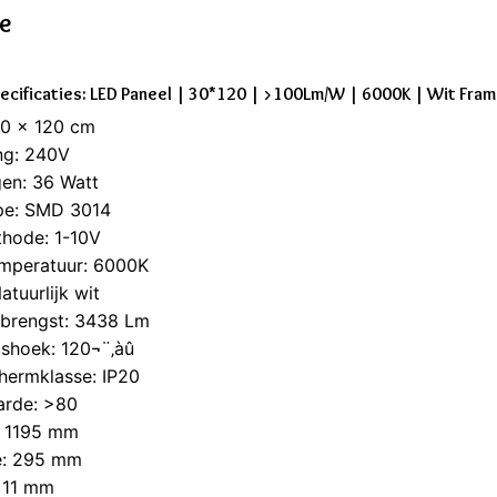
ie
ecificaties: LED Paneel | 30*120 | >100Lm/W | 6000K | Wit Fram
30 x 120 cm
ng: 240V
en: 36 Watt
pe: SMD 3014
hode: 1-10V
emperatuur: 6000K
atuurlijk wit
pbrengst: 3438 Lm
gshoek: 120¬¨‚àû
hermklasse: IP20
arde: >80
: 1195 mm
e: 295 mm
: 11 mm