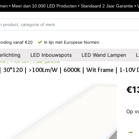
en • Meer dan 10.000 LED Producten • Standaard 2 Jaar Garantie • Vo
ending vanaf €20
In lijn met Europese Normen
rlichting
LED Inbouwspots
LED Wand Lampen
L
e | 1-10V Dim | 2 jaar garantie
 | 30*120 | >100Lm/W | 6000K | Wit Frame | 1-10V Di
€1
Op v