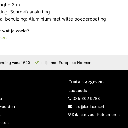
ngte: 2 m
ting: Schroefaansluiting
al behuizing: Aluminium met witte poedercoating
 wat je zoekt?
pen!
ending vanaf €20
In lijn met Europese Normen
Contactgegevens
LedLoods
en
035 602 9788
woorden
info@ledloods.nl
t
Klik hier voor Retourneren
ucten