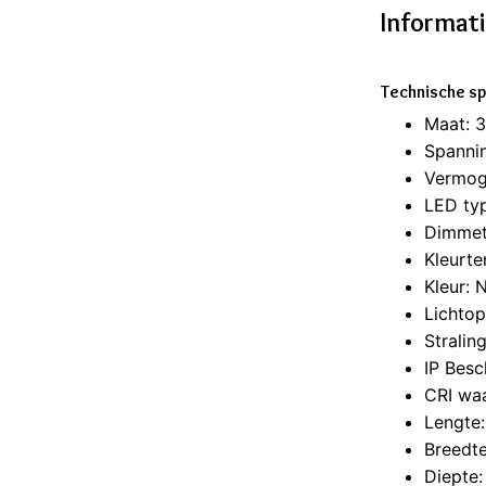
Informat
Technische sp
Maat: 
Spanni
Vermog
LED ty
Dimmet
Kleurt
Kleur: N
Lichto
Stralin
IP Besc
CRI wa
Lengte
Breedt
Diepte