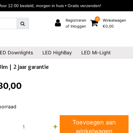
or 12:00 besteld, morgen in huis • Gratis verzenden!
0
Registreren
Winkelwagen
of Inloggen
€0,00
ED Downlights
LED HighBay
LED Mi-Light
m | 2 jaar garantie
30,00
oorraad
Toevoegen aan
winkelwagen