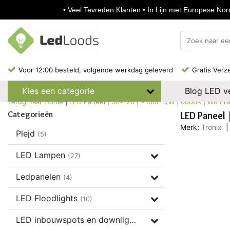
• Veel Tevreden Klanten • In Lijn met Europese Norm
Voor 12:00 besteld, volgende werkdag geleverd
Gratis Verz
Blog LED ve
Kies een categorie
Terug naar Home
|
LED Paneel | 30*120 | >100Lm/W | 6000K | Wit Fram
Categorieën
LED Paneel
Merk:
Tronix
|
Plejd
(5)
LED Lampen
(27)
Ledpanelen
(4)
LED Floodlights
(10)
LED inbouwspots en downlights
(37)