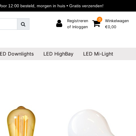
or 12:00 besteld, morgen in huis • Gratis verzenden!
0
Registreren
Winkelwagen
of Inloggen
€0,00
ED Downlights
LED HighBay
LED Mi-Light