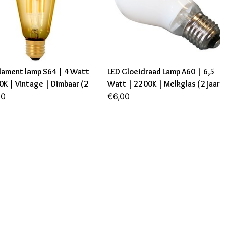
ilament lamp S64 | 4 Watt
LED Gloeidraad Lamp A60 | 6,5
0K | Vintage | Dimbaar (2
Watt | 2200K | Melkglas (2 jaar
arantie)
00
garantie)
€6,00