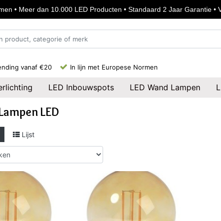
en • Meer dan 10.000 LED Producten • Standaard 2 Jaar Garantie • Vo
ending vanaf €20
In lijn met Europese Normen
rlichting
LED Inbouwspots
LED Wand Lampen
L
 Lampen LED
Lijst