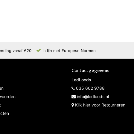
ending vanaf €20
In lijn met Europese Normen
Contactgegevens
LedLoods
en
035 602 9788
woorden
info@ledloods.nl
t
Klik hier voor Retourneren
ucten