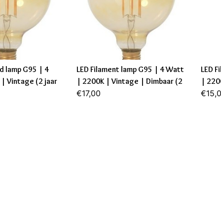
d lamp G95 | 4
LED Filament lamp G95 | 4 Watt
LED F
| Vintage (2 jaar
| 2200K | Vintage | Dimbaar (2
| 220
jaar garantie)
€17,00
jaar g
€15,