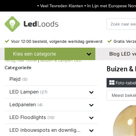
• Veel Tevreden Klanten • In Lijn met Europese Norm
Voor 12:00 besteld, volgende werkdag geleverd
Gratis Verz
Blog LED ve
Kies een categorie
Terug naar home
|
Buizen & Lampen LED
Buizen &
Categorieën
Plejd
(5)
Foto-tabel
LED Lampen
(27)
Ledpanelen
(4)
LED Floodlights
(10)
LED inbouwspots en downlights
(37)