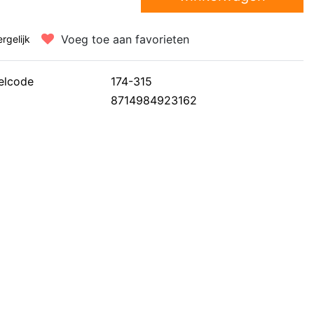
Voeg toe aan favorieten
ergelijk
elcode
174-315
8714984923162