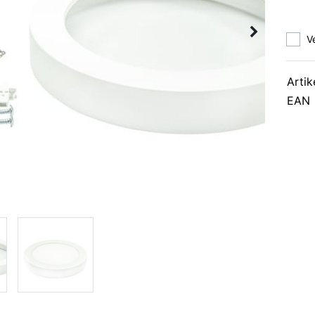
V
Artik
EAN