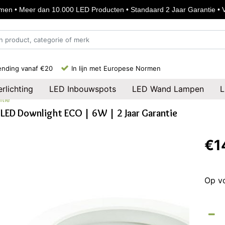
en • Meer dan 10.000 LED Producten • Standaard 2 Jaar Garantie • Vo
ending vanaf €20
In lijn met Europese Normen
rlichting
LED Inbouwspots
LED Wand Lampen
L
ntie
LED Downlight ECO | 6W | 2 Jaar Garantie
€1
Op v