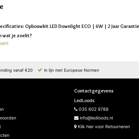
ie
ecificaties: Opbouwkit LED Downlight ECO | 6W | 2 Jaar Garanti
 wat je zoekt?
pen!
ending vanaf €20
In lijn met Europese Normen
Contactgegevens
LedLoods
en
035 602 9788
woorden
info@ledloods.nl
t
Klik hier voor Retourneren
ucten