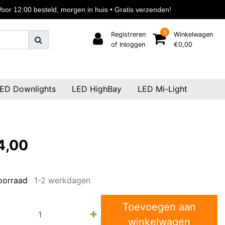
or 12:00 besteld, morgen in huis • Gratis verzenden!
0
Registreren
Winkelwagen
of Inloggen
€0,00
ED Downlights
LED HighBay
LED Mi-Light
4,00
oorraad
1-2 werkdagen
Toevoegen aan
winkelwagen