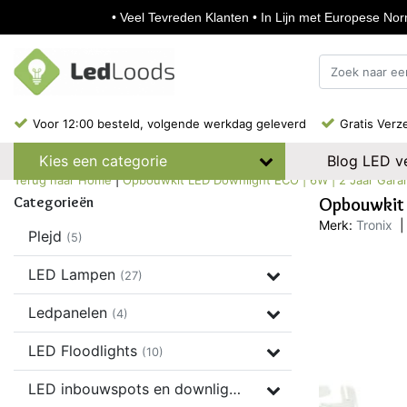
• Veel Tevreden Klanten • In Lijn met Europese Norm
Voor 12:00 besteld, volgende werkdag geleverd
Gratis Verz
Blog LED ve
Kies een categorie
Terug naar Home
|
Opbouwkit LED Downlight ECO | 6W | 2 Jaar Gara
Categorieën
Opbouwkit 
Merk:
Tronix
|
Plejd
(5)
LED Lampen
(27)
Ledpanelen
(4)
LED Floodlights
(10)
LED inbouwspots en downlights
(37)