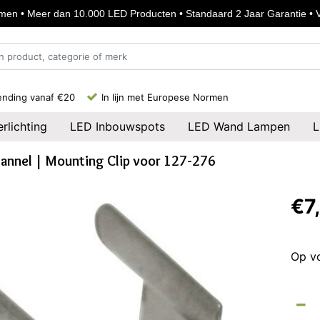
en • Meer dan 10.000 LED Producten • Standaard 2 Jaar Garantie • Vo
ending vanaf €20
In lijn met Europese Normen
rlichting
LED Inbouwspots
LED Wand Lampen
L
hannel | Mounting Clip voor 127-276
€7
Op v