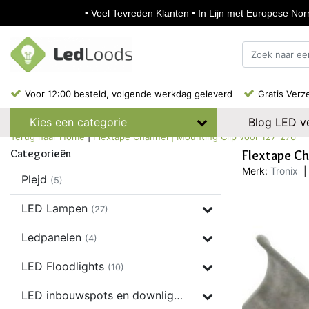
• Veel Tevreden Klanten • In Lijn met Europese Norm
Voor 12:00 besteld, volgende werkdag geleverd
Gratis Verz
Blog LED ve
Kies een categorie
Terug naar Home
|
Flextape Channel | Mounting Clip voor 127-276
Categorieën
Flextape C
Merk:
Tronix
|
Plejd
(5)
LED Lampen
(27)
Ledpanelen
(4)
LED Floodlights
(10)
LED inbouwspots en downlights
(37)