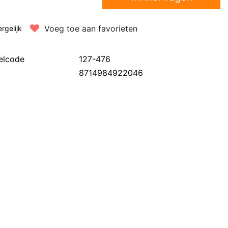
Voeg toe aan favorieten
ergelijk
elcode
127-476
8714984922046