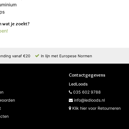
luminium
ps
 wat je zoekt?
pen!
ending vanaf €20
In lijn met Europese Normen
Contactgegevens
LedLoods
en
035 602 9788
woorden
info@ledloods.nl
t
Klik hier voor Retourneren
ucten