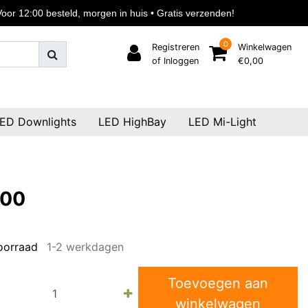
or 12:00 besteld, morgen in huis • Gratis verzenden!
0
Registreren
Winkelwagen
of Inloggen
€0,00
ED Downlights
LED HighBay
LED Mi-Light
,00
oorraad
1-2 werkdagen
Toevoegen aan
winkelwagen