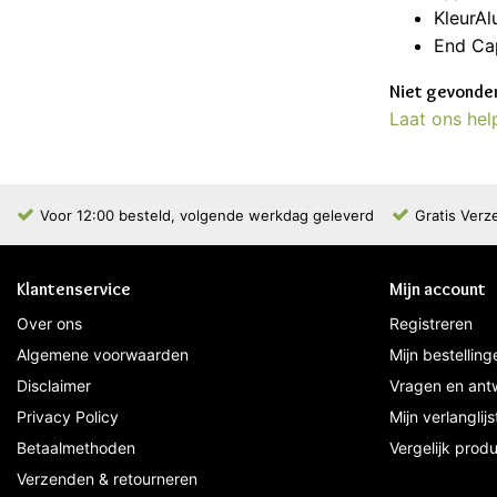
KleurA
End Ca
Niet gevonden
Laat ons hel
Voor 12:00 besteld, volgende werkdag geleverd
Gratis Verz
Klantenservice
Mijn account
Over ons
Registreren
Algemene voorwaarden
Mijn bestelling
Disclaimer
Vragen en ant
Privacy Policy
Mijn verlanglijs
Betaalmethoden
Vergelijk prod
Verzenden & retourneren