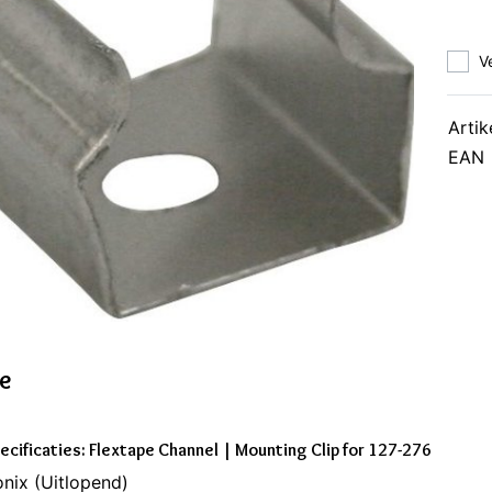
V
Artik
EAN
ie
ecificaties: Flextape Channel | Mounting Clip for 127-276
nix (Uitlopend)