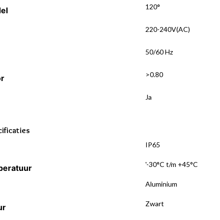
120°
el
220-240V(AC)
50/60 Hz
>0.80
or
Ja
ificaties
IP65
'-30°C t/m +45°C
peratuur
Aluminium
Zwart
ur