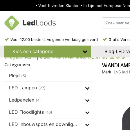
• Veel Tevreden Klanten • In Lijn met Europese Norm
Voor 12:00 besteld, volgende werkdag geleverd
Gratis Verz
Blog LED ve
Kies een categorie
Terug naar Home
|
WANDLAMP THEBE ROND ZWART 6W DIMBAAR
Categorieën
WANDLAMP
Merk:
LVS led 
Plejd
(5)
LED Lampen
(27)
Ledpanelen
(4)
LED Floodlights
(10)
LED inbouwspots en downlights
(37)