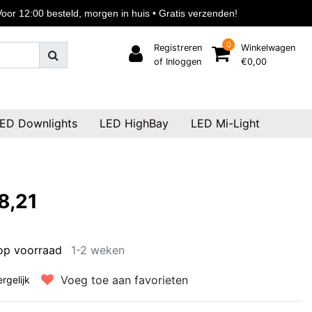
or 12:00 besteld, morgen in huis • Gratis verzenden!
0
Registreren
Winkelwagen
of Inloggen
€0,00
ED Downlights
LED HighBay
LED Mi-Light
8,21
op voorraad
1-2 weken
Voeg toe aan favorieten
ergelijk