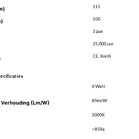
115
m)
100
m)
3 jaar
25.000 uur
CE, RoHS
n
ecificaties
6 Watt
85lm/W
 Verhouding (Lm/W)
3000K
>85Ra