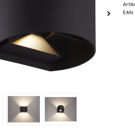
Artik
EAN