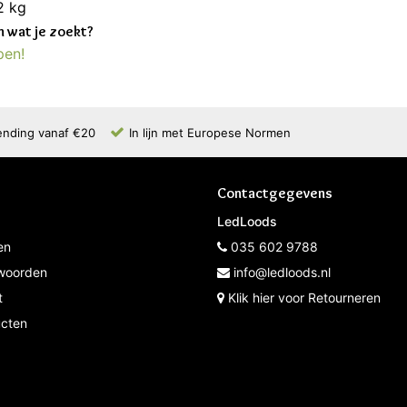
2 kg
 wat je zoekt?
pen!
ending vanaf €20
In lijn met Europese Normen
Contactgegevens
LedLoods
en
035 602 9788
woorden
info@ledloods.nl
t
Klik hier voor Retourneren
ucten