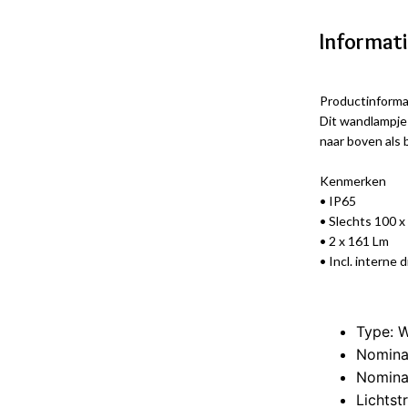
Informat
Productinforma
Dit wandlampje 
naar boven als 
Kenmerken
• IP65
• Slechts 100 
• 2 x 161 Lm
• Incl. interne 
Type: W
Nomina
Nomina
Lichtst