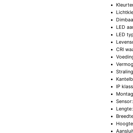
Kleurt
Lichtkl
Dimbaa
LED aan
LED ty
Levens
CRI wa
Voeding
Vermog
Stralin
Kantelb
IP klas
Montag
Sensor
Lengte
Breedt
Hoogte
Aanslui