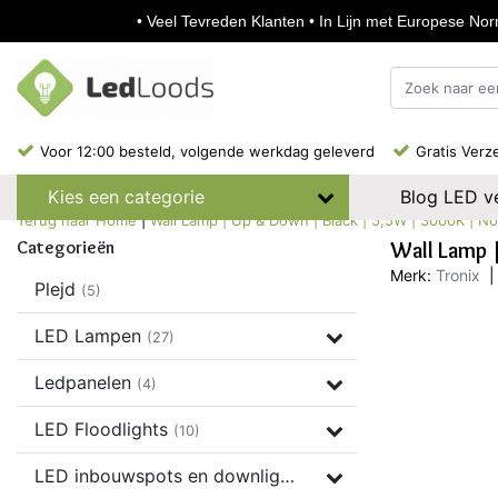
• Veel Tevreden Klanten • In Lijn met Europese Norm
Voor 12:00 besteld, volgende werkdag geleverd
Gratis Verz
Blog LED ve
Kies een categorie
Terug naar Home
|
Wall Lamp | Up & Down | Black | 5,5W | 3000K | N
Categorieën
Wall Lamp 
Merk:
Tronix
|
Plejd
(5)
LED Lampen
(27)
Ledpanelen
(4)
LED Floodlights
(10)
LED inbouwspots en downlights
(37)