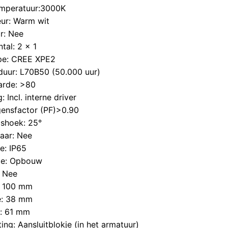
emperatuur:3000K
eur: Warm wit
r: Nee
tal: 2 x 1
pe: CREE XPE2
duur: L70B50 (50.000 uur)
arde: >80
: Incl. interne driver
ensfactor (PF)>0.90
gshoek: 25°
aar: Nee
se: IP65
e: Opbouw
: Nee
: 100 mm
e: 38 mm
: 61 mm
ting: Aansluitblokje (in het armatuur)