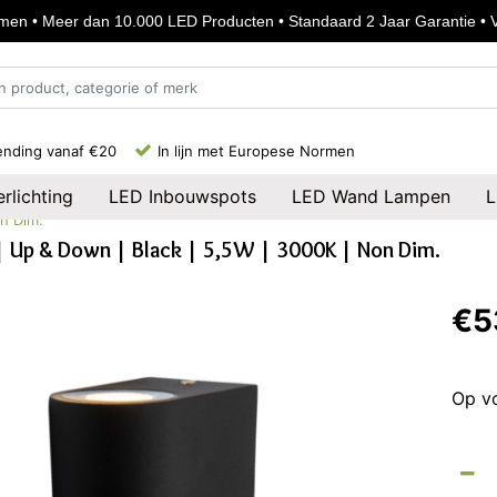
en • Meer dan 10.000 LED Producten • Standaard 2 Jaar Garantie • Vo
ending vanaf €20
In lijn met Europese Normen
rlichting
LED Inbouwspots
LED Wand Lampen
L
on Dim.
| Up & Down | Black | 5,5W | 3000K | Non Dim.
€5
Op v