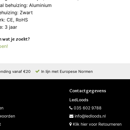
al behuizing: Aluminium
ehuizing: Zwart
rk: CE, RoHS
e: 3 jaar
 wat je zoekt?
pen!
ending vanaf €20
In lijn met Europese Normen
Contactgegevens
LedLoods
en
035 602 9788
woorden
info@ledloods.nl
t
Klik hier voor Retourneren