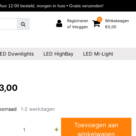
or 12:00 besteld, morgen in huis • Gratis verzenden!
0
Registreren
Winkelwagen
of Inloggen
€0,00
ED Downlights
LED HighBay
LED Mi-Light
3,00
oorraad
1-2 werkdagen
Toevoegen aan
winkelwagen