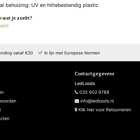
al behuizing: UV en hittebestendig plastic
 wat je zoekt?
pen!
ending vanaf €20
In lijn met Europese Normen
Contactgegevens
LedLoods
en
035 602 9788
woorden
info@ledloods.nl
t
Klik hier voor Retourneren
ucten