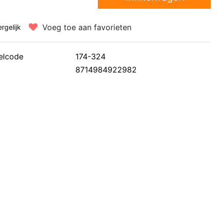
Voeg toe aan favorieten
ergelijk
elcode
174-324
8714984922982