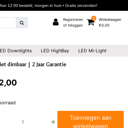
or 12:00 besteld, morgen in huis • Gratis verzenden!
0
Registreren
Winkelwagen
of Inloggen
€0,00
ED Downlights
LED HighBay
LED Mi-Light
t dimbaar | 2 Jaar Garantie
2,00
oorraad
Toevoegen aan
winkelwagen