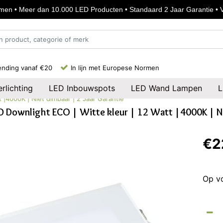
en • Meer dan 10.000 LED Producten • Standaard 2 Jaar Garantie • Vo
ending vanaf €20
In lijn met Europese Normen
rlichting
LED Inbouwspots
LED Wand Lampen
L
 |4000K | Niet dimbaar | 2 Jaar Garantie
D Downlight ECO | Witte kleur | 12 Watt |4000K | Nie
€2
Op v