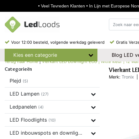
• Veel Tevreden Klanten • In Lijn met Europese Norm
Voor 12:00 besteld, volgende werkdag geleverd
Gratis Verz
Blog LED ve
Kies een categorie
Terug naar Home
|
Vierkant LED Downlight ECO | Witte kleur | 12 Watt
Categorieën
Vierkant LE
Merk:
Tronix
|
Plejd
(5)
LED Lampen
(27)
Ledpanelen
(4)
LED Floodlights
(10)
LED inbouwspots en downlights
(37)