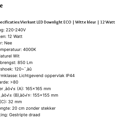
ie
ecificaties:Vierkant LED Downlight ECO | Witte kleur | 12 Watt 
ng: 220-240V
en: 12 Watt
r: Nee
emperatuur: 4000K
Naturel Wit
pbrengst: 850 Lm
gshoek: 120¬¨‚àû
rmklasse: Lichtgevend oppervlak IP44
arde: >80
er ‚àö√≤ (A): 165x165 mm
 ‚àö√≤ (B)‚àö√≤: 155x155 mm
 (C): 32 mm
engte: 20 cm zonder stekker
ting: Gestripte draad