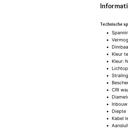
Informat
Technische sp
Spanni
Vermog
Dimbaa
Kleur t
Kleur: 
Lichto
Stralin
Besche
CRI wa
Diamet
Inbouw
Diepte
Kabel l
Aanslui