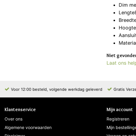
Dim me
Lengte
Breedt
Hoogt
Aanslui
Materi
Niet gevonden
Laat ons hel
Voor 12:00 besteld, volgende werkdag geleverd
Gratis Verz
Klantenservice
Mijn account
Over ons
Registreren
Algemene voorwaarden
Mijn bestelling
Disclaimer
Vragen en ant