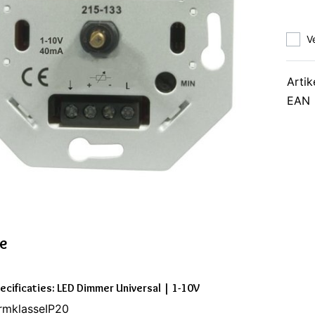
V
Artik
EAN
ie
ecificaties: LED Dimmer Universal | 1-10V
rmklasseIP20