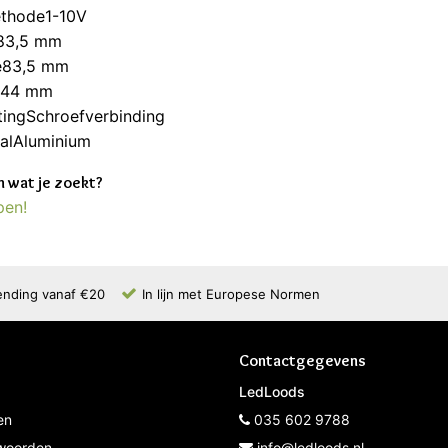
thode1-10V
83,5 mm
e83,5 mm
e44 mm
tingSchroefverbinding
aalAluminium
 wat je zoekt?
pen!
ending vanaf €20
In lijn met Europese Normen
Contactgegevens
LedLoods
en
035 602 9788
woorden
info@ledloods.nl