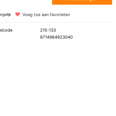
Voeg toe aan favorieten
ergelijk
elcode
215-133
8714984923040