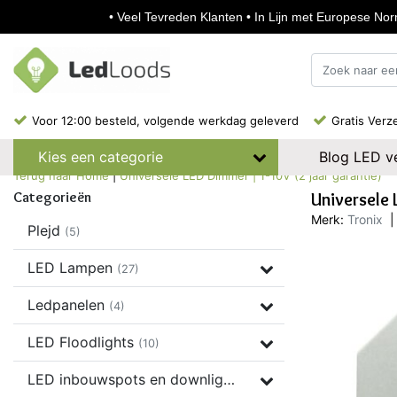
• Veel Tevreden Klanten • In Lijn met Europese Norm
Voor 12:00 besteld, volgende werkdag geleverd
Gratis Verz
Blog LED ve
Kies een categorie
Terug naar Home
|
Universele LED Dimmer | 1-10V (2 jaar garantie)
Categorieën
Universele 
Merk:
Tronix
|
Plejd
(5)
LED Lampen
(27)
Ledpanelen
(4)
LED Floodlights
(10)
LED inbouwspots en downlights
(37)