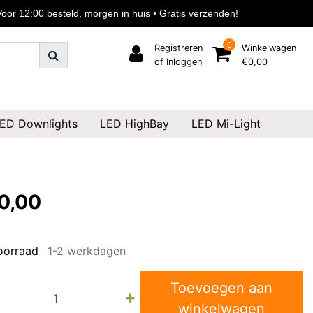
or 12:00 besteld, morgen in huis • Gratis verzenden!
0
Registreren
Winkelwagen
of Inloggen
€0,00
ED Downlights
LED HighBay
LED Mi-Light
0,00
oorraad
1-2 werkdagen
Toevoegen aan
winkelwagen