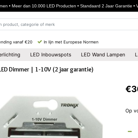
en • Meer dan 10.000 LED Producten • Standaard 2 Jaar Garantie • Vo
ending vanaf €20
In lijn met Europese Normen
rlichting
LED Inbouwspots
LED Wand Lampen
L
LED Dimmer | 1-10V (2 jaar garantie)
€3
Op v