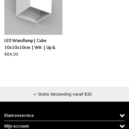
LED Wandlamp| Cube
10x10x10cm | Wit | Up &
Down | 6W | Dimbaar
€64,00
Gratis Verzending vanaf €20
Klantenservice
Mijn account