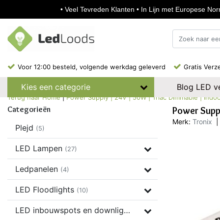
• Veel Tevreden Klanten • In Lijn met Europese Norm
Voor 12:00 besteld, volgende werkdag geleverd
Gratis Verz
Blog LED ve
Kies een categorie
Terug naar Home
|
Power Supply | 24V | 50W | Triac Dimmable | Indoor
Categorieën
Power Suppl
Merk:
Tronix
|
Plejd
(5)
LED Lampen
(27)
Ledpanelen
(4)
LED Floodlights
(10)
LED inbouwspots en downlights
(37)