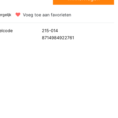
Voeg toe aan favorieten
ergelijk
elcode
215-014
8714984922761