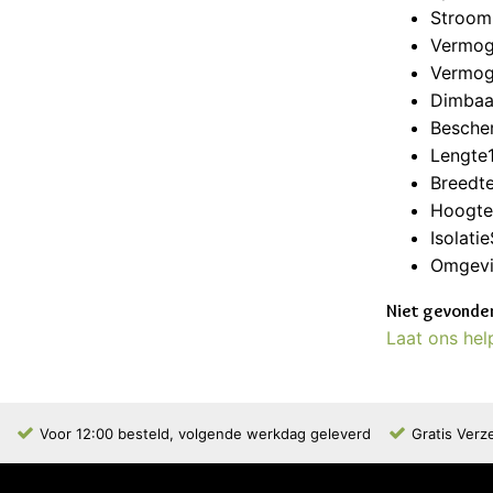
Stroo
Vermog
Vermog
Dimbaar
Besche
Lengte
Breedt
Hoogt
Isolati
Omgevi
Niet gevonden
Laat ons hel
Voor 12:00 besteld, volgende werkdag geleverd
Gratis Verz