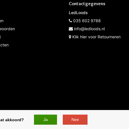
Contactgegevens
LedLoods
en
035 602 9788
woorden
info@ledloods.nl
t
Klik hier voor Retourneren
ucten
* Op werkdagen voor 12:00 besteld de volgende dag in hui
Ja
Nee
dat akkoord?
ED Lampen | - All rights reserved