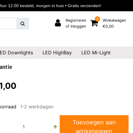
or 12:00 besteld, morgen in huis • Gratis verzenden!
0
Registreren
Winkelwagen
of Inloggen
€0,00
ED Downlights
LED HighBay
LED Mi-Light
antie
1,00
oorraad
1-2 werkdagen
Toevoegen aan
winkelwagen