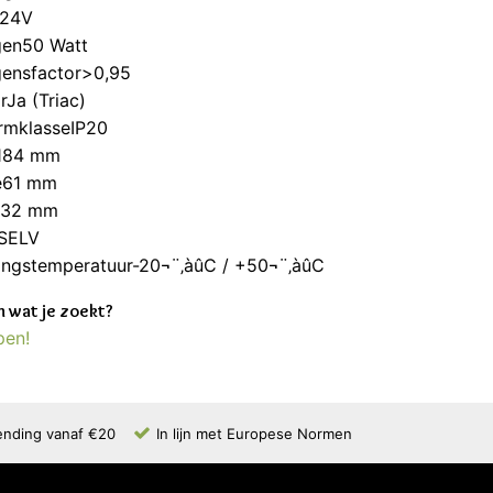
m24V
en50 Watt
ensfactor>0,95
Ja (Triac)
rmklasseIP20
184 mm
e61 mm
e32 mm
eSELV
ngstemperatuur-20¬¨‚àûC / +50¬¨‚àûC
 wat je zoekt?
pen!
ending vanaf €20
In lijn met Europese Normen