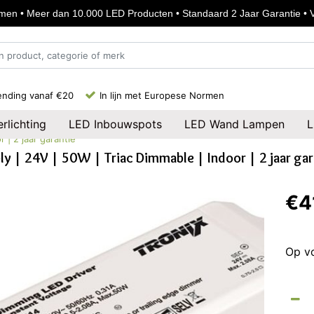
en • Meer dan 10.000 LED Producten • Standaard 2 Jaar Garantie • Vo
ending vanaf €20
In lijn met Europese Normen
rlichting
LED Inbouwspots
LED Wand Lampen
L
 | 2 jaar garantie
y | 24V | 50W | Triac Dimmable | Indoor | 2 jaar gar
€4
Op v