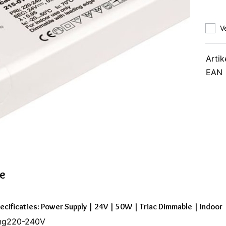
V
Artik
EAN
ie
ecificaties: Power Supply | 24V | 50W | Triac Dimmable | Indoor
ng220-240V