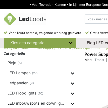
• Veel Tevreden Klanten • In Lijn met Europese Norm
Voor 12:00 besteld, volgende werkdag geleverd
Gratis Verz
Blog LED ve
Kies een categorie
Terug naar Home
|
Power Supply | 12V | 40W | Block type indoor | 2 j
Categorieën
Power Suppl
Merk:
Tronix
|
Plejd
(5)
LED Lampen
(27)
Ledpanelen
(4)
LED Floodlights
(10)
LED inbouwspots en downlights
(37)