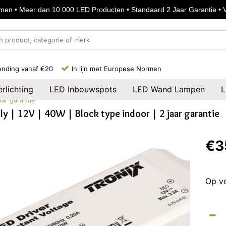
en • Meer dan 10.000 LED Producten • Standaard 2 Jaar Garantie • Vo
ending vanaf €20
In lijn met Europese Normen
rlichting
LED Inbouwspots
LED Wand Lampen
L
aar garantie
y | 12V | 40W | Block type indoor | 2 jaar garantie
€3
Op v