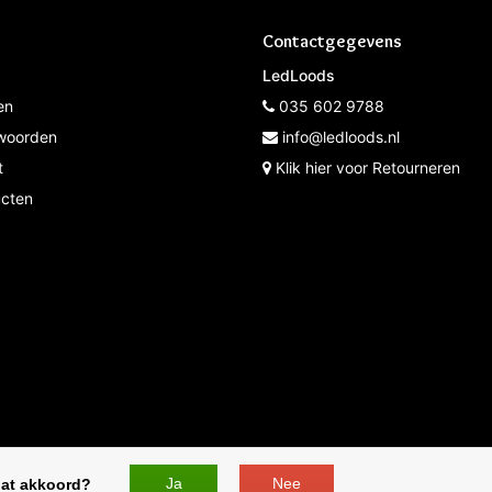
Contactgegevens
LedLoods
en
035 602 9788
woorden
info@ledloods.nl
t
Klik hier voor Retourneren
ucten
* Op werkdagen voor 12:00 besteld de volgende dag in hui
Ja
Nee
dat akkoord?