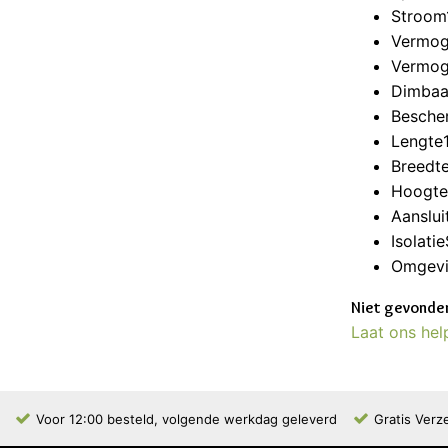
Stroom
Vermog
Vermog
Dimbaa
Besche
Lengte
Breedt
Hoogt
Aanslui
Isolati
Omgevi
Niet gevonden
Laat ons hel
Voor 12:00 besteld, volgende werkdag geleverd
Gratis Verz