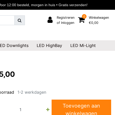
or 12:00 besteld, morgen in huis • Gratis verzenden!
0
Registreren
Winkelwagen
of Inloggen
€0,00
ED Downlights
LED HighBay
LED Mi-Light
5,00
oorraad
1-2 werkdagen
Toevoegen aan
winkelwagen