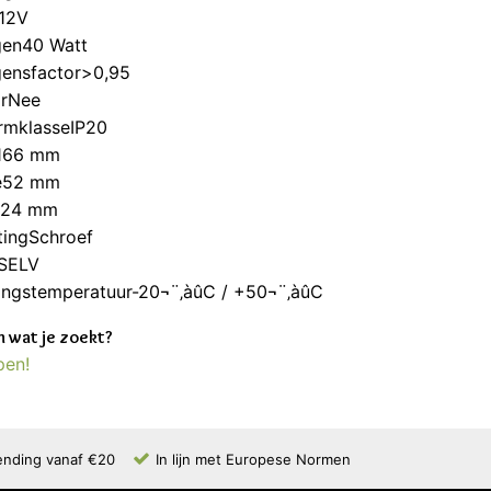
12V
en40 Watt
ensfactor>0,95
rNee
rmklasseIP20
166 mm
e52 mm
e24 mm
tingSchroef
eSELV
ngstemperatuur-20¬¨‚àûC / +50¬¨‚àûC
 wat je zoekt?
pen!
ending vanaf €20
In lijn met Europese Normen