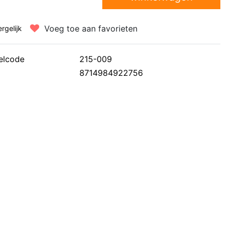
Voeg toe aan favorieten
ergelijk
elcode
215-009
8714984922756