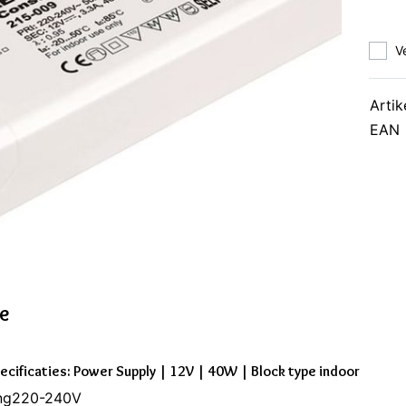
V
Artik
EAN
ie
ecificaties: Power Supply | 12V | 40W | Block type indoor
ng220-240V