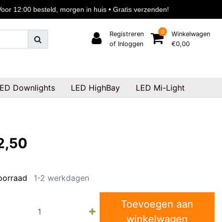
or 12:00 besteld, morgen in huis • Gratis verzenden!
0
Registreren
Winkelwagen
of Inloggen
€0,00
ED Downlights
LED HighBay
LED Mi-Light
2,50
oorraad
1-2 werkdagen
Toevoegen aan
winkelwagen