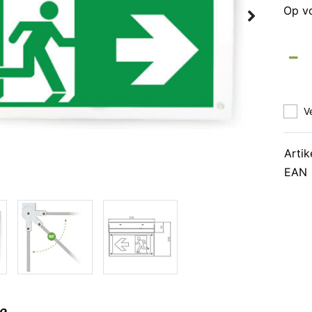
Op v
V
Artik
EAN
ie