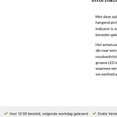
Met deze opb
hangend pict
indicator is
beneden gek
Het armatuur
zijn naar we
noodverlicht
groene LED in
waarmee een 
om eenheid a
Voor 12:00 besteld, volgende werkdag geleverd
Gratis Verz