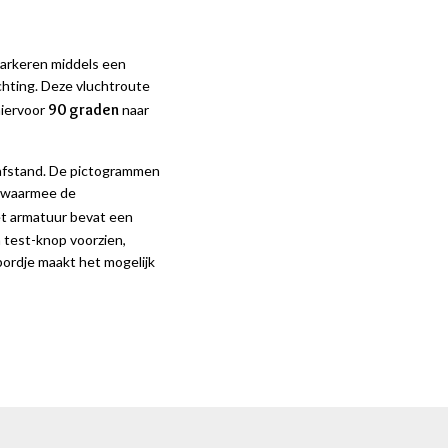
arkeren middels een
hting. Deze vluchtroute
90 graden
hiervoor
naar
r afstand. De pictogrammen
kt waarmee de
et armatuur bevat een
n test-knop voorzien,
ordje maakt het mogelijk