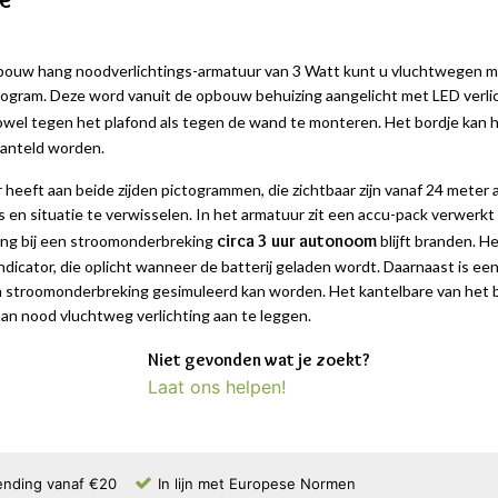
ouw hang noodverlichtings-armatuur van 3 Watt kunt u vluchtwegen m
ogram. Deze word vanuit de opbouw behuizing aangelicht met LED verlic
 zowel tegen het plafond als tegen de wand te monteren. Het bordje kan 
anteld worden.
 heeft aan beide zijden pictogrammen, die zichtbaar zijn vanaf 24 mete
ns en situatie te verwisselen. In het armatuur zit een accu-pack verwer
circa 3 uur autonoom
ing bij een stroomonderbreking
blijft branden. H
dicator, die oplicht wanneer de batterij geladen wordt. Daarnaast is ee
stroomonderbreking gesimuleerd kan worden. Het kantelbare van het b
an nood vluchtweg verlichting aan te leggen.
Niet gevonden wat je zoekt?
Laat ons helpen!
ending vanaf €20
In lijn met Europese Normen