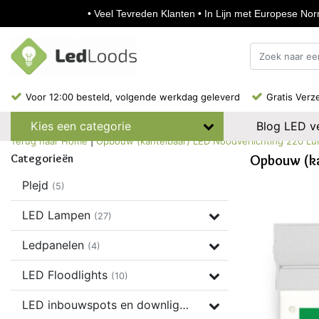
• Veel Tevreden Klanten • In Lijn met Europese Norm
Voor 12:00 besteld, volgende werkdag geleverd
Gratis Verz
Blog LED ve
Kies een categorie
Terug naar Home
|
Opbouw (kantelbaar) LED Noodverlichting 220 L
Categorieën
Opbouw (ka
Plejd
(5)
LED Lampen
(27)
Ledpanelen
(4)
LED Floodlights
(10)
LED inbouwspots en downlights
(37)