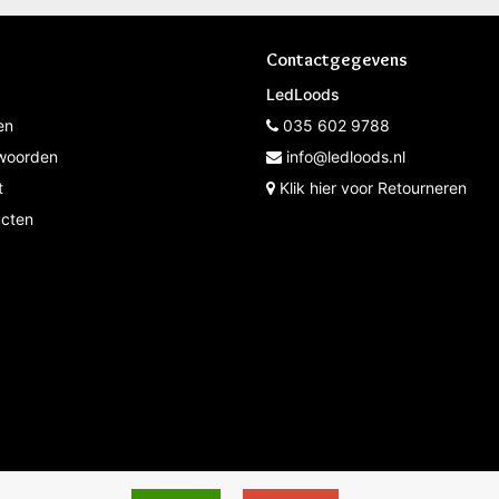
Contactgegevens
LedLoods
en
035 602 9788
woorden
info@ledloods.nl
t
Klik hier voor Retourneren
ucten
* Op werkdagen voor 12:00 besteld de volgende dag in hui