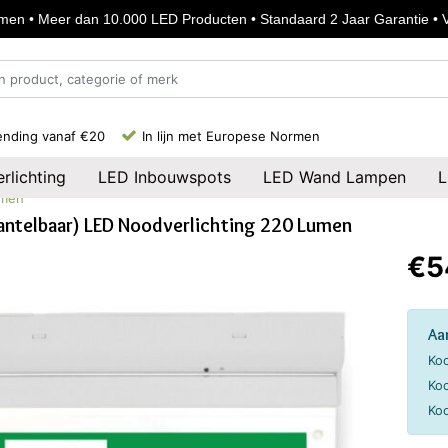
en • Meer dan 10.000 LED Producten • Standaard 2 Jaar Garantie • Vo
ending vanaf €20
In lijn met Europese Normen
rlichting
LED Inbouwspots
LED Wand Lampen
L
umen
ntelbaar) LED Noodverlichting 220 Lumen
€5
Aa
Koo
Koo
Koo