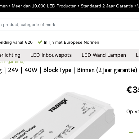
en • Meer dan 10.000 LED Producten • Standaard 2 Jaar Garantie • Vo
ending vanaf €20
In lijn met Europese Normen
rlichting
LED Inbouwspots
LED Wand Lampen
L
aar garantie)
 | 24V | 40W | Block Type | Binnen (2 jaar garantie)
€3
Op v