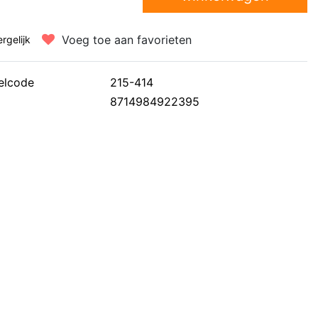
Voeg toe aan favorieten
ergelijk
elcode
215-414
8714984922395