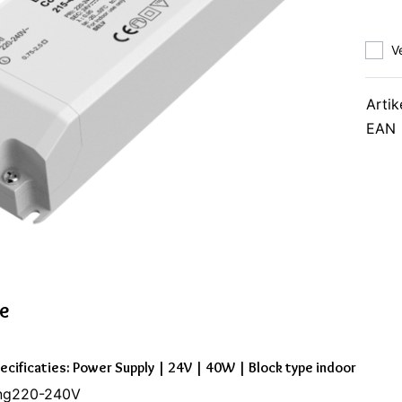
V
Artik
EAN
ie
ecificaties: Power Supply | 24V | 40W | Block type indoor
ng220-240V