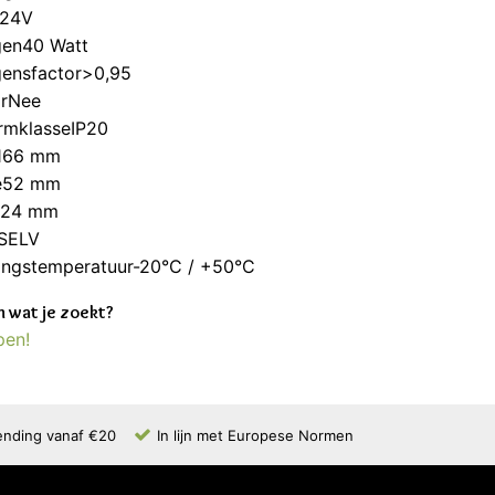
m24V
en40 Watt
ensfactor>0,95
rNee
rmklasseIP20
166 mm
e52 mm
e24 mm
eSELV
ngstemperatuur-20°C / +50°C
 wat je zoekt?
pen!
ending vanaf €20
In lijn met Europese Normen