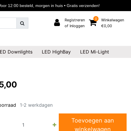
or 12:00 besteld, morgen in huis • Gratis verzenden!
0
Registreren
Winkelwagen
of Inloggen
€0,00
ED Downlights
LED HighBay
LED Mi-Light
5,00
oorraad
1-2 werkdagen
Toevoegen aan
winkelwagen