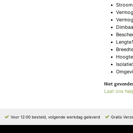
Stroo
Vermog
Vermog
Dimbaa
Besche
Lengte
Breedt
Hoogt
Isolati
Omgevi
Niet gevonden
Laat ons hel
Voor 12:00 besteld, volgende werkdag geleverd
Gratis Verz