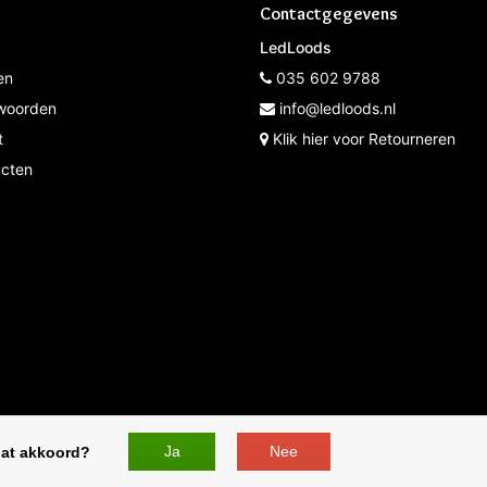
Contactgegevens
LedLoods
en
035 602 9788
woorden
info@ledloods.nl
t
Klik hier voor Retourneren
ucten
* Op werkdagen voor 12:00 besteld de volgende dag in hui
Ja
Nee
dat akkoord?
ED Lampen | - All rights reserved