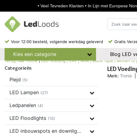
• Veel Tevreden Klanten • In Lijn met Europese Norm
Voor 12:00 besteld, volgende werkdag geleverd
Gratis Verz
Blog LED ve
Kies een categorie
Terug naar Home
|
LED Voeding | 24V | 40W | Block Type | Binnen (2 j
Categorieën
LED Voeding
Merk:
Tronix
|
Plejd
(5)
LED Lampen
(27)
Ledpanelen
(4)
LED Floodlights
(10)
LED inbouwspots en downlights
(37)