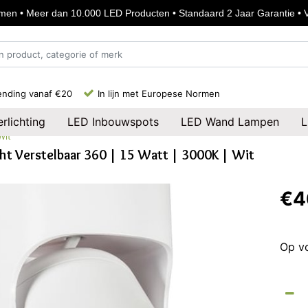
en • Meer dan 10.000 LED Producten • Standaard 2 Jaar Garantie • Vo
ending vanaf €20
In lijn met Europese Normen
rlichting
LED Inbouwspots
LED Wand Lampen
L
Wit
ht Verstelbaar 360 | 15 Watt | 3000K | Wit
€4
Op v