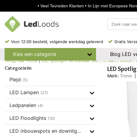
• Veel Tevreden Klanten • In Lijn met Europese Norm
Voor 12:00 besteld, volgende werkdag geleverd
Gratis Verz
Blog LED ve
Kies een categorie
Terug naar Home
|
LED Spotlight Verstelbaar 360 | 15 Watt | 3000K | 
Categorieën
LED Spotlig
Merk:
Tronix
|
Plejd
(5)
LED Lampen
(27)
Ledpanelen
(4)
LED Floodlights
(10)
LED inbouwspots en downlights
(37)