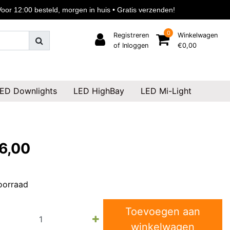
or 12:00 besteld, morgen in huis • Gratis verzenden!
0
Registreren
Winkelwagen
of Inloggen
€0,00
ED Downlights
LED HighBay
LED Mi-Light
6,00
oorraad
Toevoegen aan
winkelwagen