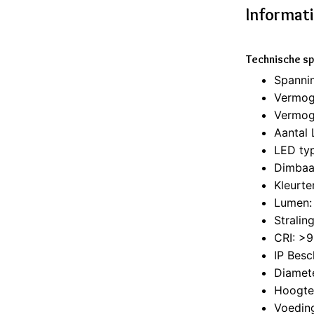
Informat
Technische sp
Spanni
Vermog
Vermoge
Aantal 
LED typ
Dimbaa
Kleurt
Lumen:
Stralin
CRI: >
IP Besc
Diamet
Hoogte
Voeding