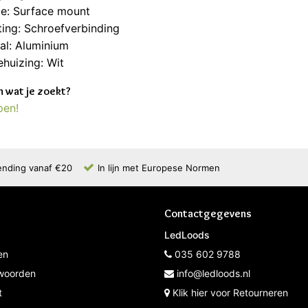
e: Surface mount
ting: Schroefverbinding
al: Aluminium
ehuizing: Wit
 wat je zoekt?
pen!
ending vanaf €20
In lijn met Europese Normen
Contactgegevens
LedLoods
en
035 602 9788
woorden
info@ledloods.nl
t
Klik hier voor Retourneren