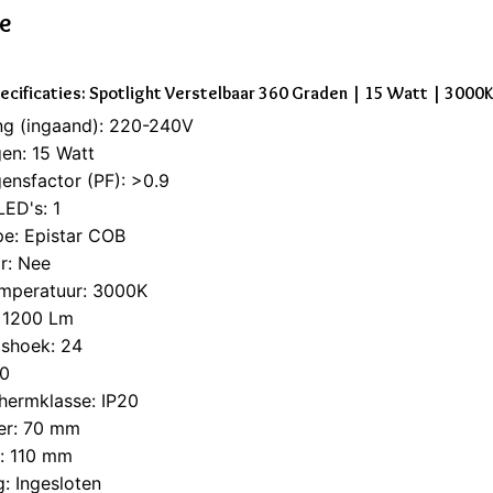
ie
ecificaties: Spotlight Verstelbaar 360 Graden | 15 Watt | 3000K
ng (ingaand): 220-240V
en: 15 Watt
nsfactor (PF): >0.9
LED's: 1
e: Epistar COB
r: Nee
emperatuur: 3000K
 1200 Lm
gshoek: 24
90
hermklasse: IP20
er: 70 mm
: 110 mm
: Ingesloten