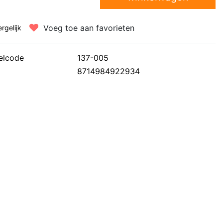
Voeg toe aan favorieten
ergelijk
elcode
137-005
8714984922934