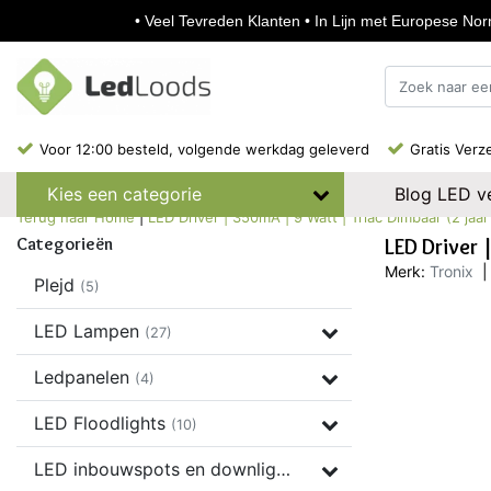
• Veel Tevreden Klanten • In Lijn met Europese Norm
Voor 12:00 besteld, volgende werkdag geleverd
Gratis Verz
Blog LED ve
Kies een categorie
Terug naar Home
|
LED Driver | 350mA | 9 Watt | Triac Dimbaar (2 jaar
Categorieën
LED Driver 
Merk:
Tronix
|
Plejd
(5)
LED Lampen
(27)
Ledpanelen
(4)
LED Floodlights
(10)
LED inbouwspots en downlights
(37)