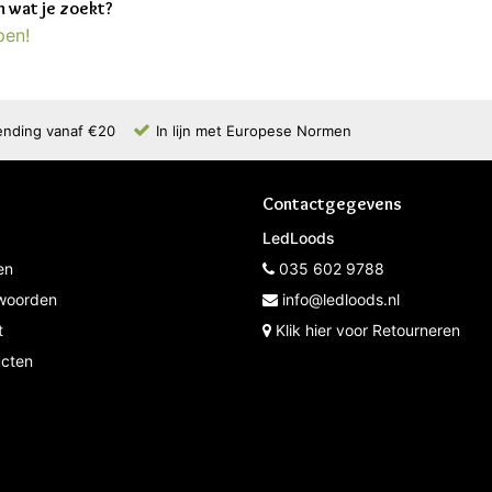
 wat je zoekt?
pen!
ending vanaf €20
In lijn met Europese Normen
Contactgegevens
LedLoods
en
035 602 9788
woorden
info@ledloods.nl
t
Klik hier voor Retourneren
ucten