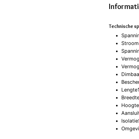
Informat
Technische sp
Spanni
Stroo
Spannin
Vermog
Vermog
Dimbaa
Besche
Lengte
Breedt
Hoogt
Aanslui
Isolati
Omgevi