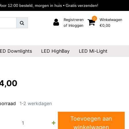
or 12:00 besteld, morgen in huis • Gratis verzenden!
0
Registreren
Winkelwagen
of Inloggen
€0,00
ED Downlights
LED HighBay
LED Mi-Light
4,00
oorraad
1-2 werkdagen
Toevoegen aan
winkelwagen