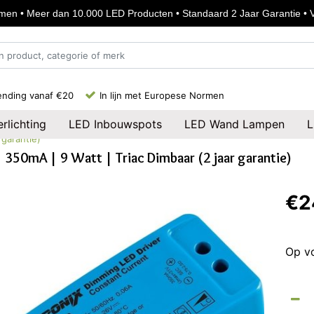
en • Meer dan 10.000 LED Producten • Standaard 2 Jaar Garantie • Vo
ending vanaf €20
In lijn met Europese Normen
rlichting
LED Inbouwspots
LED Wand Lampen
L
 garantie)
| 350mA | 9 Watt | Triac Dimbaar (2 jaar garantie)
€2
Op v