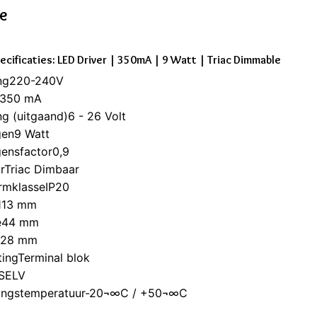
ie
ecificaties: LED Driver | 350mA | 9 Watt | Triac Dimmable
ng220-240V
m350 mA
g (uitgaand)6 - 26 Volt
en9 Watt
ensfactor0,9
rTriac Dimbaar
rmklasseIP20
113 mm
e44 mm
e28 mm
tingTerminal blok
eSELV
ngstemperatuur-20¬∞C / +50¬∞C