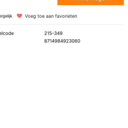
Voeg toe aan favorieten
ergelijk
elcode
215-349
8714984923060