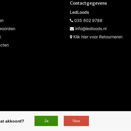
Contactgegevens
LedLoods
en
035 602 9788
woorden
info@ledloods.nl
t
Klik hier voor Retourneren
ucten
* Op werkdagen voor 12:00 besteld de volgende dag in hui
Ja
Nee
dat akkoord?
ED Lampen | - All rights reserved