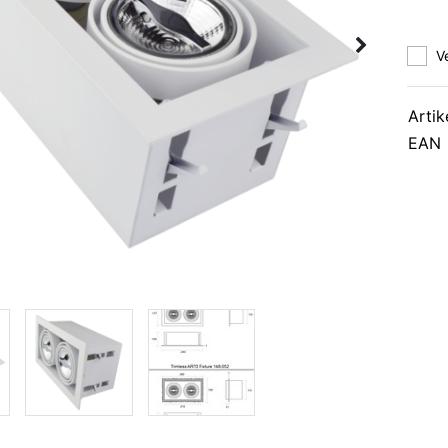
V
Artik
EAN