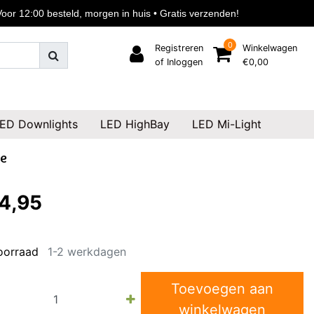
or 12:00 besteld, morgen in huis • Gratis verzenden!
0
Registreren
Winkelwagen
of Inloggen
€0,00
ED Downlights
LED HighBay
LED Mi-Light
ie
4,95
oorraad
1-2 werkdagen
Toevoegen aan
winkelwagen