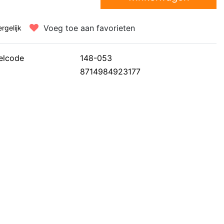
Voeg toe aan favorieten
ergelijk
elcode
148-053
8714984923177