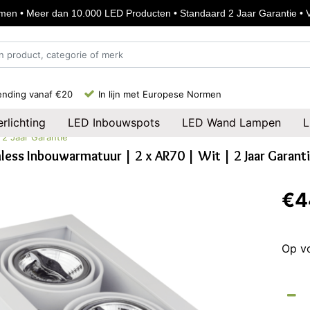
en • Meer dan 10.000 LED Producten • Standaard 2 Jaar Garantie • Vo
ending vanaf €20
In lijn met Europese Normen
rlichting
LED Inbouwspots
LED Wand Lampen
L
 2 Jaar Garantie
less Inbouwarmatuur | 2 x AR70 | Wit | 2 Jaar Garant
€4
Op v