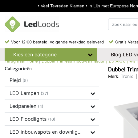
• Veel Tevreden Klanten • In Lijn met Europese Norm
Voor 12:00 besteld, volgende werkdag geleverd
Gratis Verz
Blog LED ve
Kies een categorie
Terug naar Home
|
Dubbel Trimless Inbouwarmatuur | 2 x AR70 | Wit |
Categorieën
Dubbel Trim
Merk:
Tronix
|
Plejd
(5)
LED Lampen
(27)
Ledpanelen
(4)
LED Floodlights
(10)
LED inbouwspots en downlights
(37)