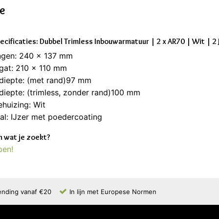
ie
ecificaties: Dubbel Trimless Inbouwarmatuur | 2 x AR70 | Wit | 2
ngen: 240 x 137 mm
gat: 210 x 110 mm
diepte: (met rand)97 mm
iepte: (trimless, zonder rand)100 mm
ehuizing: Wit
al: IJzer met poedercoating
 wat je zoekt?
pen!
ending vanaf €20
In lijn met Europese Normen