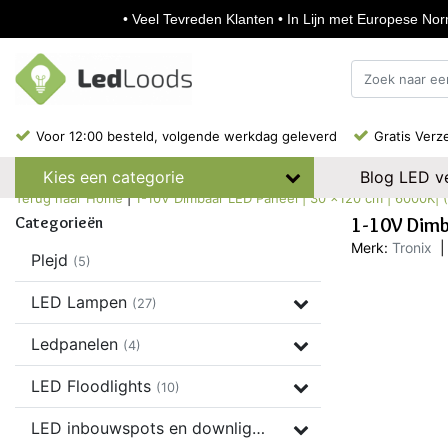
• Veel Tevreden Klanten • In Lijn met Europese Norm
Voor 12:00 besteld, volgende werkdag geleverd
Gratis Verz
Blog LED ve
Kies een categorie
Terug naar Home
|
1-10V Dimbaar LED Paneel | 30 x120 cm | 6000K| (2
Categorieën
1-10V Dimba
Merk:
Tronix
|
Plejd
(5)
LED Lampen
(27)
Ledpanelen
(4)
LED Floodlights
(10)
LED inbouwspots en downlights
(37)