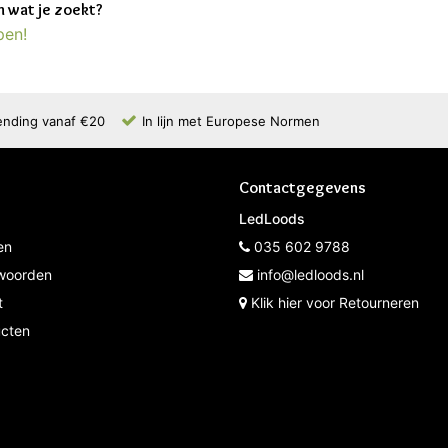
 wat je zoekt?
pen!
ending vanaf €20
In lijn met Europese Normen
Contactgegevens
LedLoods
en
035 602 9788
woorden
info@ledloods.nl
t
Klik hier voor Retourneren
ucten