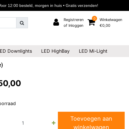
or 12:00 besteld, morgen in huis • Gratis verzenden!
0
Registreren
Winkelwagen
of Inloggen
€0,00
ED Downlights
LED HighBay
LED Mi-Light
e)
50,00
oorraad
Toevoegen aan
winkelwagen