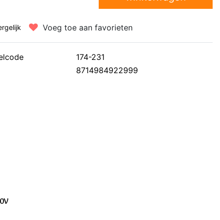
Voeg toe aan favorieten
ergelijk
elcode
174-231
8714984922999
10V