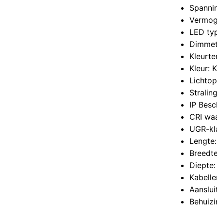
Spanni
Vermog
LED ty
Dimmet
Kleurt
Kleur: 
Lichto
Stralin
IP Besc
CRI wa
UGR-kl
Lengte
Breedt
Diepte
Kabelle
Aanslui
Behuizi