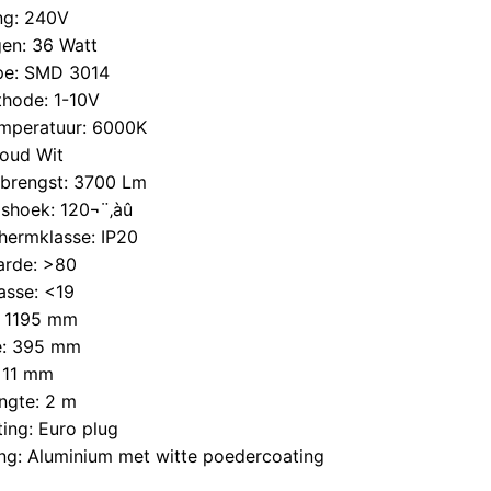
ng: 240V
en: 36 Watt
pe: SMD 3014
hode: 1-10V
emperatuur: 6000K
Koud Wit
pbrengst: 3700 Lm
gshoek: 120¬¨‚àû
hermklasse: IP20
arde: >80
asse: <19
: 1195 mm
e: 395 mm
: 11 mm
ngte: 2 m
ting: Euro plug
ng: Aluminium met witte poedercoating