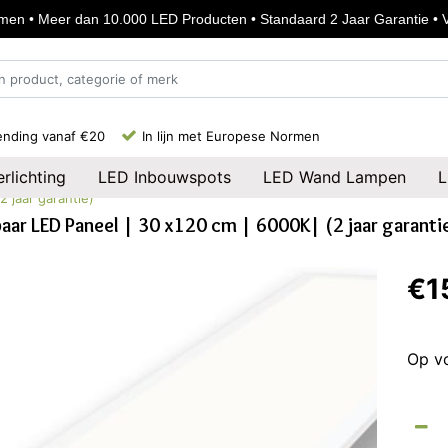
en • Meer dan 10.000 LED Producten • Standaard 2 Jaar Garantie • Vo
ending vanaf €20
In lijn met Europese Normen
rlichting
LED Inbouwspots
LED Wand Lampen
L
 jaar garantie)
ar LED Paneel | 30 x120 cm | 6000K| (2 jaar garanti
€1
Op v