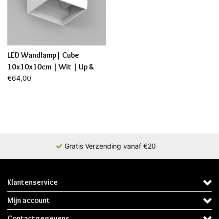
LED Wandlamp| Cube
10x10x10cm | Wit | Up &
Down | 6W | Dimbaar
€64,00
Gratis Verzending vanaf €20
Klantenservice
Mijn account
Contactgegevens