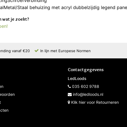
tingSchroefverbinding
alMetal/Staal behuizing met acryl dubbelzijdig legend pane
 wat je zoekt?
pen!
ending vanaf €20
In lijn met Europese Normen
Contactgegevens
LedLoods
en
035 602 9788
woorden
info@ledloods.nl
t
Klik hier voor Retourneren
ucten