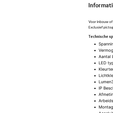
Informat
Voor inbouw o
Exclusief picto
Technische sp
Spanni
Vermog
Aantal 
LED ty
Kleurt
Lichtkl
Lumen
IP Bes
Afmeti
Arbeids
Montag