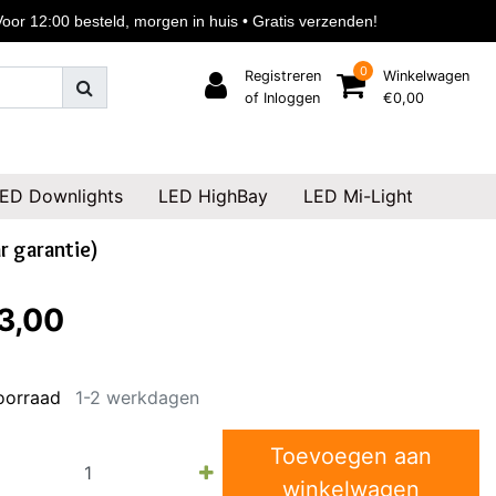
or 12:00 besteld, morgen in huis • Gratis verzenden!
0
Registreren
Winkelwagen
of Inloggen
€0,00
ED Downlights
LED HighBay
LED Mi-Light
r garantie)
3,00
oorraad
1-2 werkdagen
Toevoegen aan
winkelwagen