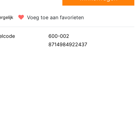
Voeg toe aan favorieten
ergelijk
elcode
600-002
8714984922437