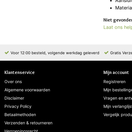
Aanslui
Materia
Niet gevonden
Laat ons hel
Voor 12:00 besteld, volgende werkdag geleverd
Gratis Verz
Klantenservice
Mijn account
Over ons
Registreren
Algemene voorwaarden
Mijn bestelling
Disclaimer
Vragen en ant
Privacy Policy
Mijn verlanglijs
Betaalmethoden
Vergelijk prod
Verzenden & retourneren
Herroepingsrecht