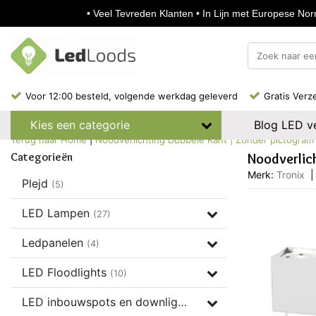
• Veel Tevreden Klanten • In Lijn met Europese Norm
Voor 12:00 besteld, volgende werkdag geleverd
Gratis Verz
Blog LED ve
Kies een categorie
Terug naar Home
|
Noodverlichting Dubbele Kant | Zonder pictogram |
Categorieën
Noodverlich
Merk:
Tronix
|
Plejd
(5)
LED Lampen
(27)
Ledpanelen
(4)
LED Floodlights
(10)
LED inbouwspots en downlights
(37)