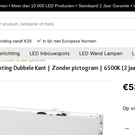
en • Meer dan 10.000 LED Producten • Standaard 2 Jaar Garantie • Vo
ending vanaf €20
In lijn met Europese Normen
rlichting
LED Inbouwspots
LED Wand Lampen
L
 6500K (2 jaar garantie)
ting Dubbele Kant | Zonder pictogram | 6500K (2 jaa
€5
Op v