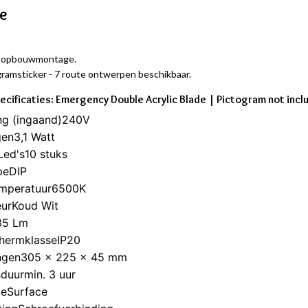
ie
f opbouwmontage.
gramsticker - 7 route ontwerpen beschikbaar.
ecificaties: Emergency Double Acrylic Blade | Pictogram not incl
ng (ingaand)240V
en3,1 Watt
Led's10 stuks
peDIP
emperatuur6500K
eurKoud Wit
35 Lm
chermklasseIP20
ngen305 x 225 x 45 mm
duurmin. 3 uur
eSurface