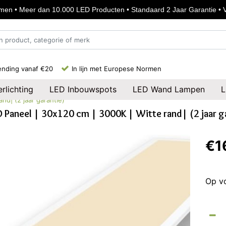
en • Meer dan 10.000 LED Producten • Standaard 2 Jaar Garantie • Vo
ending vanaf €20
In lijn met Europese Normen
rlichting
LED Inbouwspots
LED Wand Lampen
L
nd| (2 jaar garantie)
 Paneel | 30x120 cm | 3000K | Witte rand| (2 jaar g
€1
Op v