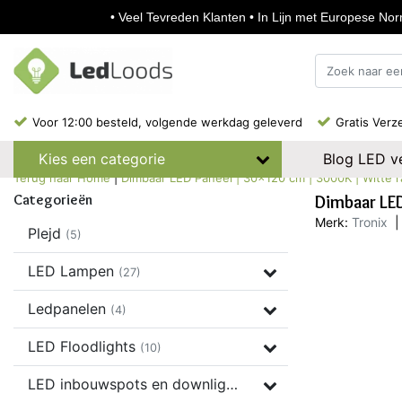
• Veel Tevreden Klanten • In Lijn met Europese Norm
Voor 12:00 besteld, volgende werkdag geleverd
Gratis Verz
Blog LED ve
Kies een categorie
Terug naar Home
|
Dimbaar LED Paneel | 30x120 cm | 3000K | Witte ra
Categorieën
Dimbaar LED
Merk:
Tronix
|
Plejd
(5)
LED Lampen
(27)
Ledpanelen
(4)
LED Floodlights
(10)
LED inbouwspots en downlights
(37)