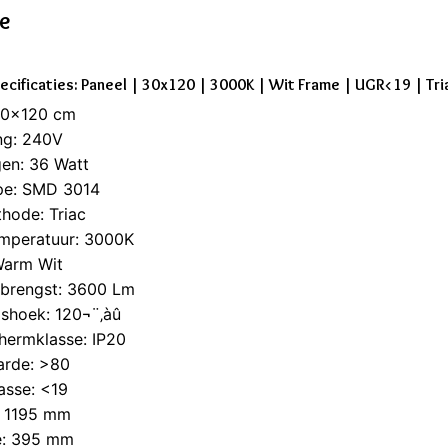
ie
ecificaties: Paneel | 30x120 | 3000K | Wit Frame | UGR<19 | Tri
30x120 cm
ng: 240V
en: 36 Watt
pe: SMD 3014
hode: Triac
emperatuur: 3000K
Warm Wit
pbrengst: 3600 Lm
gshoek: 120¬¨‚àû
hermklasse: IP20
arde: >80
asse: <19
: 1195 mm
e: 395 mm