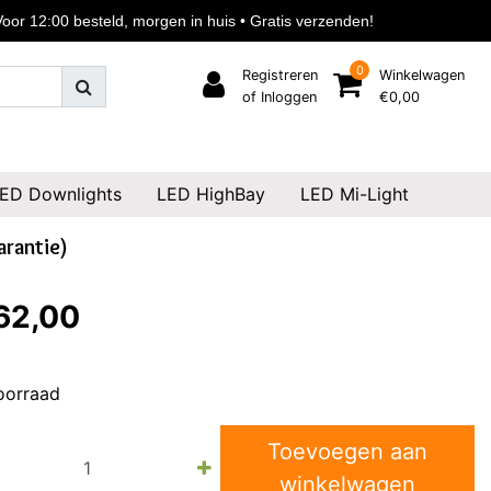
or 12:00 besteld, morgen in huis • Gratis verzenden!
0
Registreren
Winkelwagen
of Inloggen
€0,00
ED Downlights
LED HighBay
LED Mi-Light
arantie)
62,00
oorraad
Toevoegen aan
winkelwagen