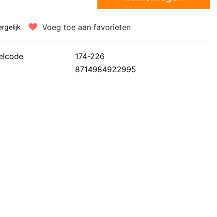
Voeg toe aan favorieten
ergelijk
elcode
174-226
8714984922995