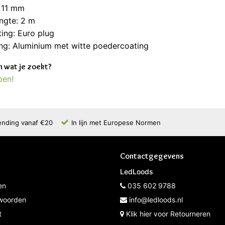
: 11 mm
ngte: 2 m
ting: Euro plug
ng: Aluminium met witte poedercoating
 wat je zoekt?
pen!
ending vanaf €20
In lijn met Europese Normen
Contactgegevens
LedLoods
en
035 602 9788
woorden
info@ledloods.nl
t
Klik hier voor Retourneren