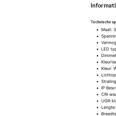
Informat
Technische sp
Maat: 
Spanni
Vermog
LED ty
Dimmet
Kleurt
Kleur: 
Lichto
Stralin
IP Besc
CRI wa
UGR-kl
Lengte
Breedt