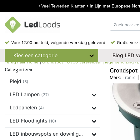
• Veel Tevreden Klanten • In Lijn met Europese Norm
Voor 12:00 besteld, volgende werkdag geleverd
Gratis Verz
Blog LED ve
Kies een categorie
Terug naar Home
|
Grondspot | UV50 Verstelbaar | lege behuizing (2 
Categorieën
Grondspot |
Merk:
Tronix
|
Plejd
(5)
LED Lampen
(27)
Ledpanelen
(4)
LED Floodlights
(10)
LED inbouwspots en downlights
(37)