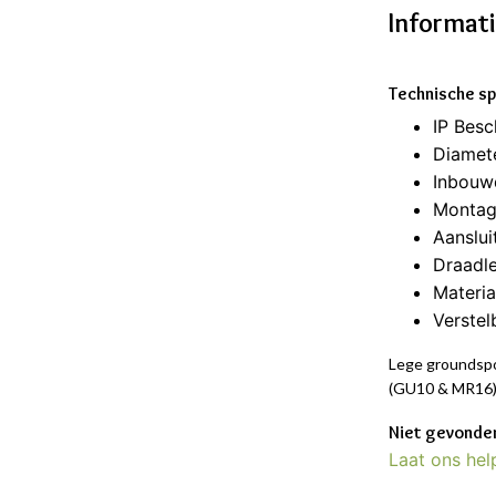
Informat
Technische sp
IP Bes
Diamet
Inbouw
Montag
Aanslui
Draadl
Materia
Verstel
Lege groundspo
(GU10 & MR16)
Niet gevonden
Laat ons hel