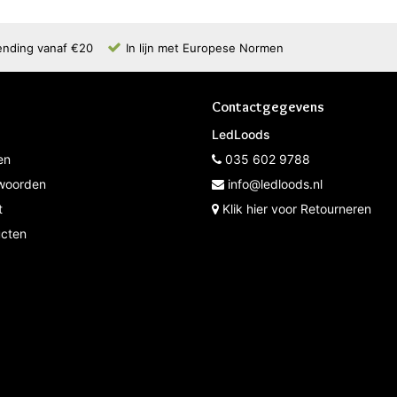
ending vanaf €20
In lijn met Europese Normen
Contactgegevens
LedLoods
en
035 602 9788
woorden
info@ledloods.nl
t
Klik hier voor Retourneren
ucten