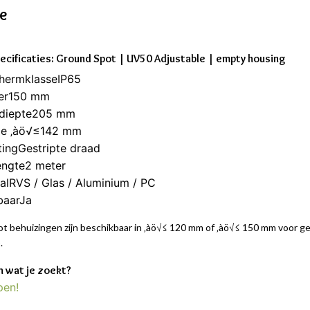
ie
ecificaties: Ground Spot | UV50 Adjustable | empty housing
chermklasseIP65
er150 mm
diepte205 mm
e ‚àö√≤142 mm
tingGestripte draad
engte2 meter
alRVS / Glas / Aluminium / PC
baarJa
t behuizingen zijn beschikbaar in ‚àö√≤ 120 mm of ‚àö√≤ 150 mm voor ge
.
 wat je zoekt?
pen!