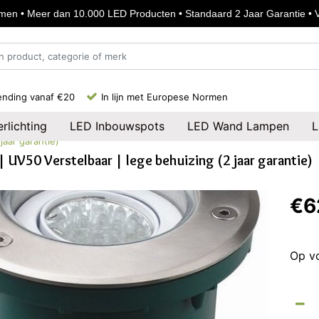
en • Meer dan 10.000 LED Producten • Standaard 2 Jaar Garantie • Vo
ending vanaf €20
In lijn met Europese Normen
rlichting
LED Inbouwspots
LED Wand Lampen
L
jaar garantie)
 UV50 Verstelbaar | lege behuizing (2 jaar garantie)
€6
Op v