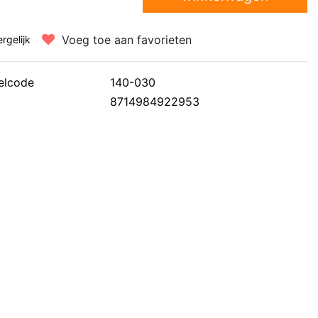
Voeg toe aan favorieten
ergelijk
elcode
140-030
8714984922953