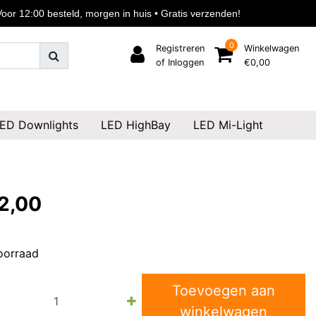
or 12:00 besteld, morgen in huis • Gratis verzenden!
0
Registreren
Winkelwagen
of Inloggen
€0,00
ED Downlights
LED HighBay
LED Mi-Light
2,00
oorraad
Toevoegen aan
winkelwagen