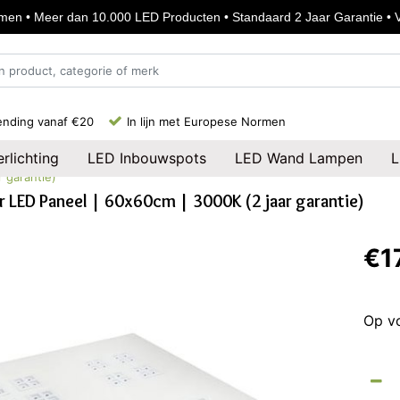
en • Meer dan 10.000 LED Producten • Standaard 2 Jaar Garantie • Vo
ending vanaf €20
In lijn met Europese Normen
rlichting
LED Inbouwspots
LED Wand Lampen
L
 garantie)
r LED Paneel | 60x60cm | 3000K (2 jaar garantie)
€1
Op v