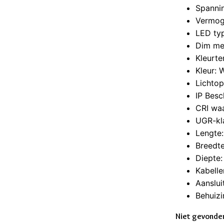
Spanni
Vermog
LED ty
Dim me
Kleurt
Kleur: 
Lichto
IP Besc
CRI wa
UGR-kl
Lengte
Breedt
Diepte
Kabelle
Aanslui
Behuizi
Niet gevonden