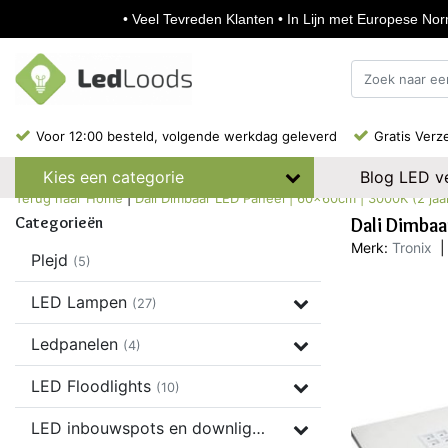
• Veel Tevreden Klanten • In Lijn met Europese Norm
Voor 12:00 besteld, volgende werkdag geleverd
Gratis Verz
Blog LED ve
Kies een categorie
Terug naar Home
|
Dali Dimbaar LED Paneel | 60x60cm | 3000K (2 jaar
Categorieën
Dali Dimbaa
Merk:
Tronix
|
Plejd
(5)
LED Lampen
(27)
Ledpanelen
(4)
LED Floodlights
(10)
LED inbouwspots en downlights
(37)