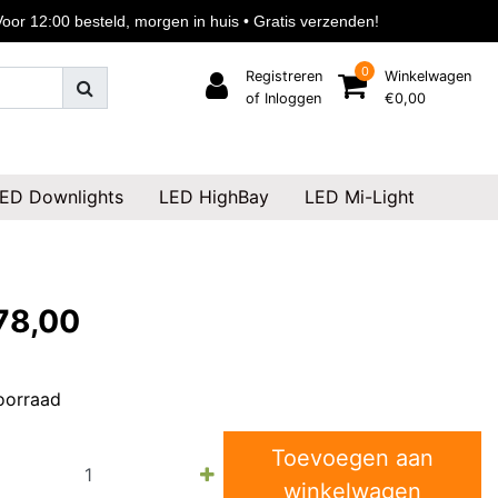
or 12:00 besteld, morgen in huis • Gratis verzenden!
0
Registreren
Winkelwagen
of Inloggen
€0,00
ED Downlights
LED HighBay
LED Mi-Light
78,00
oorraad
Toevoegen aan
winkelwagen