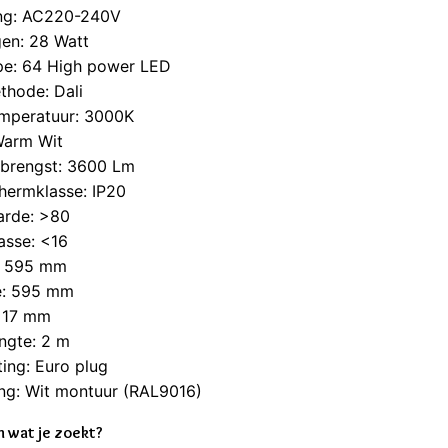
ng: AC220-240V
en: 28 Watt
pe: 64 High power LED
thode: Dali
emperatuur: 3000K
Warm Wit
pbrengst: 3600 Lm
hermklasse: IP20
arde: >80
asse: <16
: 595 mm
e: 595 mm
: 17 mm
ngte: 2 m
ting: Euro plug
ng: Wit montuur (RAL9016)
 wat je zoekt?