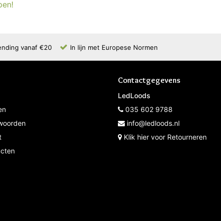
pen!
ending vanaf €20
In lijn met Europese Normen
Contactgegevens
LedLoods
en
035 602 9788
woorden
info@ledloods.nl
t
Klik hier voor Retourneren
ucten